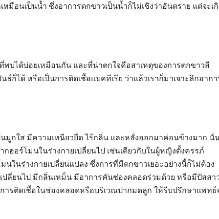
มือนเป็นน้ำ ซึ่งอาการตกขาวเป็นน้ำก็ไม่เชิงว่าอันตราย แต่จะเก
รที่พบได้บ่อยเหมือนกัน และที่น่าตกใจคือสาเหตุของการตกขาวสี
ธ์ก็ได้ หรือเป็นการติดเชื้อแบคทีเรีย ว่าแล้วเราก็มาเจาะลึกอากา
็นมูกใส มีความเหนียวยืด ไร้กลิ่น และหลั่งออกมาค่อนข้างมาก นั่
ฮอร์โมนในร่างกายเปลี่ยนไป เช่นเดียวกับในผู้หญิงตั้งครรภ์
นในร่างกายเปลี่ยนแปลง ซึ่งการที่มีตกขาวเยอะอย่างนี้ก็ไม่ต้อง
เปลี่ยนไป มีกลิ่นเหม็น มีอาการคันช่องคลอดร่วมด้วย หรือมีปัสสา
จมีการติดเชื้อในช่องคลอดหรือบริเวณปากมดลูก ให้รีบปรึกษาแพทย์