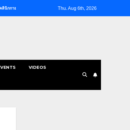
Thu. Aug 6th, 2026
พบำบัด | หมอนรองกระดูกทับเส้น
พักผ่อนหย่อนใจ ชี้พิกัด “นวดผ่
EVENTS
VIDEOS