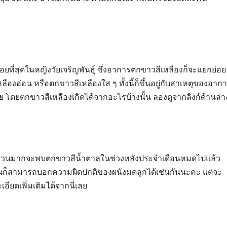
ยที่สุดในหญิงวัยเจริญพันธุ์ ซึ่งอาการตกขาวสีเหลืองก็จะแยกย่อย
ืองอ่อน หรือตกขาวสีเหลืองใส ๆ ทั้งนี้ก็ขึ้นอยู่กับสาเหตุของอาก
 โดยตกขาวสีเหลืองเกิดได้จากอะไรบ้างนั้น ลองดูจากลิงก์ด้านล่า
แต่ส่วนมากจะพบตกขาวสีน้ำตาลในช่วงหลังประจำเดือนหมดไปแล้ว
อนก็สามารถบอกความผิดปกติของผนังมดลูกได้เช่นกันนะคะ แต่จะ
ยดเพิ่มเติมได้จากนี่เลย