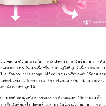
ยเจอเกี่ยวกับ ตกขาวมีอาการผิดปกติ มามาก อับชื้น มีอาการคัน
ยเฉพาะอาการคัน เป็นเรื่องที่น่ารำคาญใจที่สุด วันนี้เราจะมาบอก
หน รักษาอย่างไร สาวๆจะได้รีบกันรักษา หรือป้องกันไว้ก่อน ส่ว
ลิตภัณฑ์เกี่ยวกับตกขาว มารักษากันก่อน หรือถ้ายังไม่หาย ลอง
ียงลำพัง เราช่วยคุณได้
งธรรมชาติ ของผู้หญิง อาการตกขาว ที่อาจเคยทำให้สาวน้อย ทั้ง
อว่า เอ๊ะ มันคืออะไร ปกติหรือเปล่านะ วันนี้เรามีคำตอบมาฝาก สาว