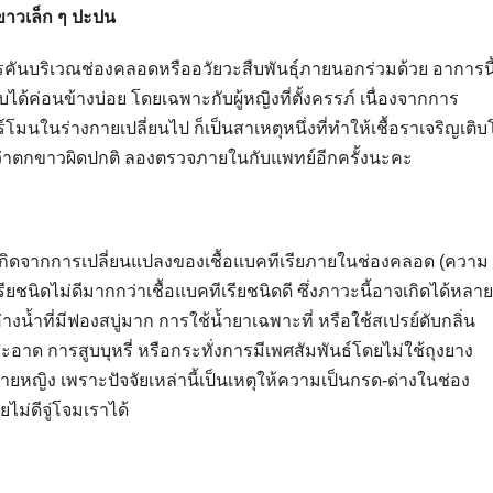
ขาวเล็ก ๆ ปะปน
คันบริเวณช่องคลอดหรืออวัยวะสืบพันธุ์ภายนอกร่วมด้วย อาการนี
บได้ค่อนข้างบ่อย โดยเฉพาะกับผู้หญิงที่ตั้งครรภ์ เนื่องจากการ
นในร่างกายเปลี่ยนไป ก็เป็นสาเหตุหนึ่งที่ทำให้เชื้อราเจริญเติบ
ากพบว่าตกขาวผิดปกติ ลองตรวจภายในกับแพทย์อีกครั้งนะคะ
เกิดจากการเปลี่ยนแปลงของเชื้อแบคทีเรียภายในช่องคลอด (ความ
เรียชนิดไม่ดีมากกว่าเชื้อแบคทีเรียชนิดดี ซึ่งภาวะนี้อาจเกิดได้หลาย
งน้ำที่มีฟองสบู่มาก การใช้น้ำยาเฉพาะที่ หรือใช้สเปรย์ดับกลิ่น
อาด การสูบบุหรี่ หรือกระทั่งการมีเพศสัมพันธ์โดยไม่ใช้ถุงยาง
ยหญิง เพราะปัจจัยเหล่านี้เป็นเหตุให้ความเป็นกรด-ด่างในช่อง
ไม่ดีจู่โจมเราได้