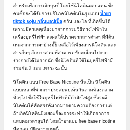
สำหรับเพื่อการเลิกบุหรี่ โดยใช้นิโคตินตอบแทน ซึ่ง
คนซื้อจะได้รับการบริโภคนิโคตินในรูปแบบ
น้ำยา
tiktok soju กลิ่นแอปเปิ้ล
ควัน และไอ ที่เกิดขึ้นได้
เพราะมีสาเหตุเนื่องมาจากกรรมวิธีทางไฟฟ้าใน
เครื่องบุหรี่ไฟฟ้า ส่งผลให้ปราศจากสารต่างๆ ที่มีต้น
เหตุจากการเผาบ้างมั๊ย้ เหลือไว้เพียงสารนิโคติน และ
สารอื่นๆ อีกบางส่วน ที่สามารถขับเคลื่อนไปจาก
ร่างกายได้ไม่ยากนัก ซึ่งนิโคตินที่ใช้ในบุหรี่ไฟฟ้ามี
ร่วมกัน 2 แบบ เพราะฉะนั้น
นิโคติน แบบ Free Base Nicotine นั้นเป็น นิโคติน
แบบเหลวที่พวกเราประสบพบเห็นกันตามท้องตลาด
ทั่วๆไป ซึ่งใช้ในบุหรี่ไฟฟ้าที่มีกำลังไฟสูง ซึ่งจะมี
นิโคตินให้คัดสรรค์มากมายตามความต้องการ แต่
ถ้าเกิดนิโคตินยิ่งเยอะก็จะอาจจะทำให้เกิดอาการ
แสบคอเวลาสูบได้ โดยน้ำยาแบบ free base nicotine
มีคุณสมบัติเพราะเหตุนี้