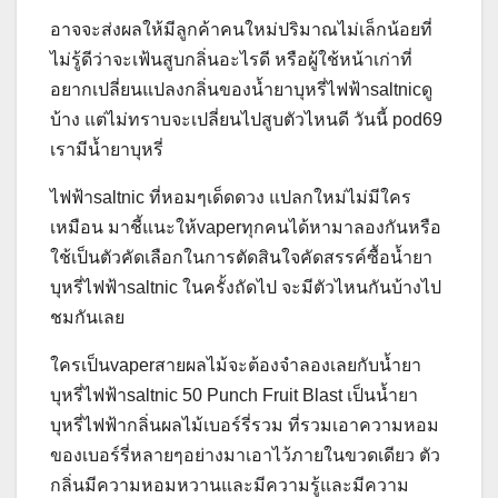
อาจจะส่งผลให้มีลูกค้าคนใหม่ปริมาณไม่เล็กน้อยที่
ไม่รู้ดีว่าจะเฟ้นสูบกลิ่นอะไรดี หรือผู้ใช้หน้าเก่าที่
อยากเปลี่ยนแปลงกลิ่นของน้ำยาบุหรี่ไฟฟ้าsaltnicดู
บ้าง แต่ไม่ทราบจะเปลี่ยนไปสูบตัวไหนดี วันนี้ pod69
เรามีน้ำยาบุหรี่
ไฟฟ้าsaltnic ที่หอมๆเด็ดดวง แปลกใหม่ไม่มีใคร
เหมือน มาชี้แนะให้vaperทุกคนได้หามาลองกันหรือ
ใช้เป็นตัวคัดเลือกในการตัดสินใจคัดสรรค์ซื้อน้ำยา
บุหรี่ไฟฟ้าsaltnic ในครั้งถัดไป จะมีตัวไหนกันบ้างไป
ชมกันเลย
ใครเป็นvaperสายผลไม้จะต้องจำลองเลยกับน้ำยา
บุหรี่ไฟฟ้าsaltnic 50 Punch Fruit Blast เป็นน้ำยา
บุหรี่ไฟฟ้ากลิ่นผลไม้เบอร์รี่รวม ที่รวมเอาความหอม
ของเบอร์รี่หลายๆอย่างมาเอาไว้ภายในขวดเดียว ตัว
กลิ่นมีความหอมหวานและมีความรู้และมีความ