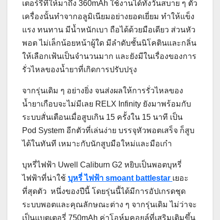
เตอร์รี่ที่ให้มาถึง 360mAh ใช้งานได้ทั้งวันสบาย ๆ ตัว
เครื่องนั้นทำจากอลูมิเนียมอย่างยอดเยี่ยม ทำให้แข็ง
แรง ทนทาน มีน้ำหนักเบา ถือได้ด้วยมือเดียว ส่วนหัว
พอต ไม่เล็กน้อยหน้าผู้ใด มีลำดับชั้นนิโคตินและกลิ่น
ให้เลือกเฟ้นเป็นจำนวนมาก และยังมีในเรื่องของการ
รั่วไหลของน้ำยาที่เกิดการปรับปรุง
จากรุ่นเดิม ๆ อย่างยิ่ง จนส่งผลให้การรั่วไหลของ
น้ำยาเกือบจะไม่มีเลย RELX Infinity ยังมาพร้อมกับ
ระบบสั่นเตือนเมื่อสูบเกิน 15 ครั้งใน 15 นาที เป็น
Pod System อีกตัวที่เล่นง่าย บรรจุหัวพอตเสร็จ ก็สูบ
ได้ในทันที เหมาะกับนักสูบมือใหม่และมือเก๋า
บุหรี่ไฟฟ้า Uwell Caliburn G2 หยิบเป็นพอตบุหรี่
ไฟฟ้าที่น่าใช้
บุหรี่ ไฟฟ้า smoant battlestar
เยอะ
ที่สุดตัว หนึ่งของปีนี้ โดยรุ่นนี้ได้มีการอัปเกรดชุด
ระบบพอตและคุณลักษณะต่าง ๆ จากรุ่นเดิม ไม่ว่าจะ
เป็นแบตเตอรี่ 750mAh ค่าโอห์มคอยล์ที่เสริมเติมขึ้น