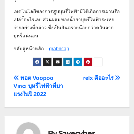
เทคโนโลยีของการสูบบุหรี่ไฟฟ้ามิได้เกิดการเผาหรือ
เปล่า้อะไรเลย ส่วนผสมของน้ำยาบุหรี่ไฟฟ้าระเหย
ง่ายอย่างที่กล่าว ซึ่งเป็นอันตรายน้อยกว่าควันจาก
บุหรี่แน่นอน
กลับสู่หน้าหลัก –
grabncap
Post
พอต Voopoo
relx คืออะไร
Vinci บุหรี่ไฟฟ้าที่มา
navigation
แรงในปี 2022
By
Savecyber