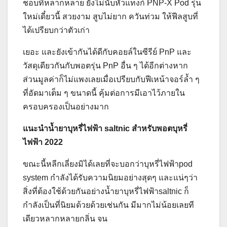
ชอบที่หลากหลาย ยังไม่นับหัวแทงก์ PNP-X Pod รุ่น
ใหม่เดี๋ยวนี้ สวยงาม สูบไม่ยาก ควันท่วม ให้ฟีลสูบที่
ได้เปรียบกว่าตัวเก่า
เยอะ และยังเข้ากันได้ดีกับคอยล์ในซีรีย์ PnP และ
วัสดุเดียวกันกับพอตรุ่น PnP อื่น ๆ ได้อีกต่างหาก
ส่วนมูลค่าก็ไม่แพงเลยเมื่อเปรียบกับฟีเหน้าจอร์ล้ำ ๆ
ที่อัดมาเต็ม ๆ ขนาดนี้ คุ้มต่อการมีเอาไว้ภายใน
ครอบครองเป็นอย่างมาก
แนะนำน้ำยาบุหรี่ไฟฟ้า saltnic สำหรับพอตบุหรี่
ไฟฟ้า 2022
ขณะนี้หลีกเลี่ยงมิได้เลยที่จะบอกว่าบุหรี่ไฟฟ้าpod
system กำลังได้รับความนิยมอย่างสุดๆ และแน่ๆว่า
สิ่งที่ต้องใช้ด้วยกันอย่างน้ำยาบุหรี่ไฟฟ้าsaltnic ก็
กำลังเป็นที่นิยมด้วยด้วยเช่นกัน มีมากไม่น้อยเลยที
เดียวหลากหลายกลิ่น จน