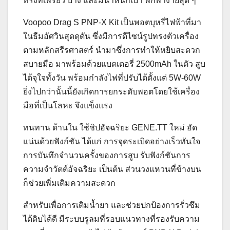
ทรงที่เพรียว บาง และมีน้ำหนักเบา พกพาง่ายสุด ๆ
Voopoo Drag S PNP-X Kit เป็นพอตบุหรี่ไฟฟ้าที่มา
ในธีมอัศวินสุดดุดัน ซึ่งมีการดีไซน์รูปทรงตัวเครื่อง
ตามหลักสรีรศาสตร์ นำมาซึ่งการทำให้หยิบสะดวก
สบายมือ มาพร้อมด้วยแบตเตอรี่ 2500mAh ในตัว สูบ
ได้จุใจทั้งวัน พร้อมกำลังไฟที่ปรับได้ตั้งแต่ 5W-60W
ยิ่งไปกว่านั้นนี้ยังเกิดการยกระดับพอตโดยใช้เครื่อง
มือที่เป็นโลหะ จึงแข็งแรง
ทนทาน ด้านใน ใช้ชิปอัจฉริยะ GENE.TT ใหม่ อัด
แน่นด้วยฟังก์ชัน ได้แก่ การจุดระเบิดอย่างเร็วทันใจ
การบันทึกจำนวนครั้งของการสูบ รับฟังก์ชันการ
ความจำวัตต์อัจฉริยะ เป็นต้น ส่วนวงแหวนที่ข้างบน
ก็ช่วยเพิ่มเติมความสะดวก
สำหรับเพื่อการเติมน้ำยา และช่วยปกป้องการรั่วซึม
ได้ดิบได้ดี มีระบบรูลมที่รอบแนวทางที่รองรับความ