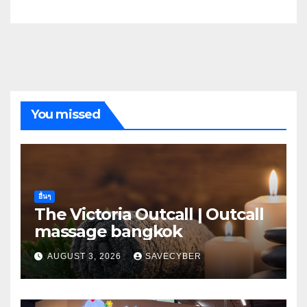
You missed
อื่นๆ
The Victoria Outcall | Outcall
massage bangkok
AUGUST 3, 2026
SAVECYBER