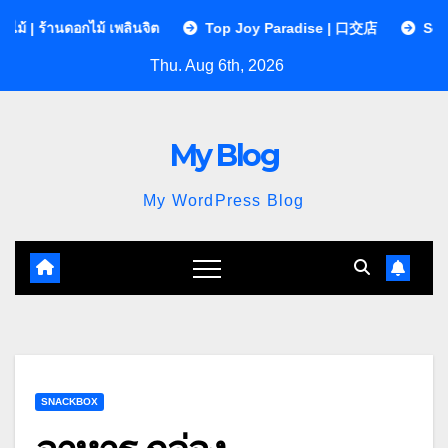
Skip
้ เพลินจิต
Top Joy Paradise | 口交店
Sequences Clinic ค
to
Thu. Aug 6th, 2026
content
My Blog
My WordPress Blog
SNACKBOX