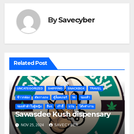
By
Savecyber
Related Post
UNCATEGORIZED
SHIPPING
SNACKBOX
TRAVEL
ข้าวกล่อง
ตัดกางเกง
ตู้ล็อคเกอร์
รถ
รองเท้า
รองเท้าผ้าใบผู้หญิง
อื่นๆ
เก้าอี้
แว่น
โต๊ะทำงาน
Sawasdee Kush dispensary
NOV 25, 2024
SAVECYBER