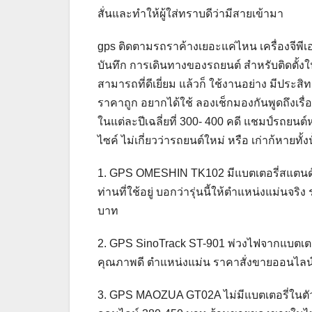
สั่นและทำให้ผู้ใส่ทราบดีว่ามีสายเข้ามา
gps ติดตามรถราค้างเยอะแค่ไหน เครื่องจีพีเอ
บันทึก การเดินทางของรถยนต์ สำหรับติดตั้ง
สามารถที่ดีเยี่ยม แล้วก็ ใช้งานอย่าง มีปร
ราคาถูก อยากได้ใช้ ลองเช็กมองกันพูดถึงเรื่
ในแต่ละปีเฉลี่ยที่ 300- 400 คดี แชมป์รถยน
ไซค์ ไม่เกี่ยวว่ารถยนต์ใหม่ หรือ เก่าก้หายทั้ง
1. GPS OMESHIN TK102 มีแบตเตอรี่สแตนด
ท่านที่ใช้อยู่ บอกว่ารุ่นนี้ให้ตำแหน่งแม่น
บาท
2. GPS SinoTrack ST-901 พ่วงไฟจากแบตเตอร
คุณภาพดี ตำแหน่งแม่น ราคาสั่งขายออนไลน
3. GPS​ MAOZUA​ GT02A ไม่มีแบตเตอรี่ในตัว 