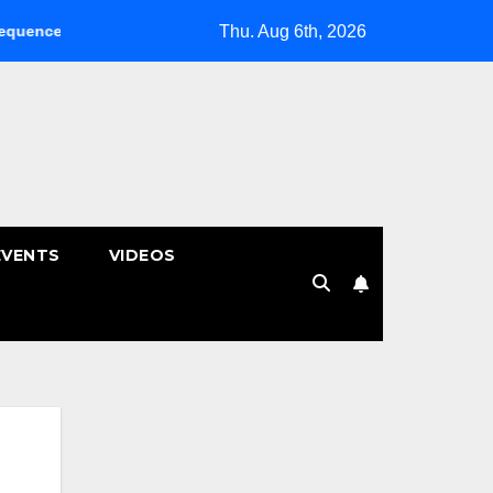
Thu. Aug 6th, 2026
Clinic คลินิกกายภาพบำบัด | หมอนรองกระดูกทับเส้น
พักผ่อนหย่อน
EVENTS
VIDEOS