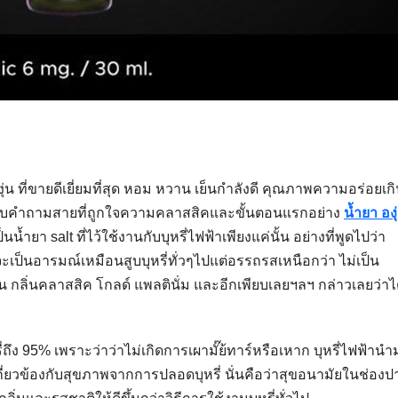
่น ที่ขายดีเยี่ยมที่สุด หอม หวาน เย็นกำลังดี คุณภาพความอร่อยเก
ตอบคำถามสายที่ถูกใจความคลาสสิคและขั้นตอนแรกอย่าง
น้ำยา องุ
ป็นน้ำยา salt ที่ไว้ใช้งานกับบุหรี่ไฟฟ้าเพียงแค่นั้น อย่างที่พูดไปว่า
ด้จะเป็นอารมณ์เหมือนสูบบุหรี่ทั่วๆไปแต่อรรถรสเหนือกว่า ไม่เป็น
น กลิ่นคลาสสิค โกลด์ แพลตินั่ม และอีกเพียบเลยฯลฯ กล่าวเลยว่าไ
่ถึง 95% เพราะว่าว่าไม่เกิดการเผามั๊ย้ทาร์หรือเหาก บุหรี่ไฟฟ้านำ
่เกี่ยวข้องกับสุขภาพจากการปลอดบุหรี่ นั่นคือว่าสุขอนามัยในช่องป