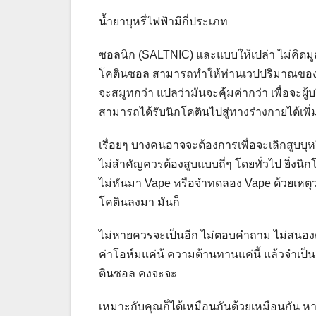
น้ำยาบุหรี่ไฟฟ้ามีกี่ประเภท
ซอลนิก (SALTNIC) และแบบให้เปล่า ไม่คิดมูล
โคตินซอล สามารถทำให้ท่านเวปปริมาณของนิก
จะสมูทกว่า แปลว่ามันจะคุ้มค่ากว่า เพื่อจะผ
สามารถได้รับนิกโคตินไปสู่ทางร่างกายได้เพิ่ม
เรื่อยๆ บางคนอาจจะต้องการเพื่อจะเลิกสูบบุหร
ไม่สำคัญควรต้องสูบแบบถี่ๆ โดยทั่วไป ยิ่งนิกโคต
ไม่หันมา Vape หรือจำทดลอง Vape ด้วยเหตุ
โคตินลงมา มันก็
ไม่หายควรจะเป็นอีก ไม่ตอบคำถาม ไม่สนองตอบ
ค่าโอห์มแค่น้ ความต้านทานแค่นี้ แล้วจำเป็
ตินซอล คงจะจะ
เหมาะกับคุณก็ได้เหมือนกันด้วยเหมือนกัน หาก