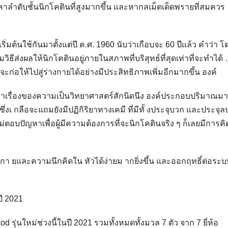
าลำดับชั้นนิกโคตินที่สูงมากขึ้น และหากลเม็ดเด็ดพรายที่สมควร
ริ่มต้นใช้กันมาตั้งแต่ปี ค.ศ. 1960 นับว่าเกือบจะ 60 ปีแล้ว คำว่า โ
ิธีส่งผลให้นิกโคตินอยู่ภายในสภาพที่บริสุทธ์ที่สุดเท่าที่จะทำได้
อนจะก่อให้ไปสู่ร่างกายได้อย่างมีประสิทธิภาพเพิ่มอีกมากขึ้น องค์
ข้าเรื่องของความเป็นวิทยาศาสตร์สักนิดนึง องค์ประกอบปริมาณม
ึ่งเ กลือจะแถมยังมีปฏิกิริยาทางเคมี ที่มีทั้ งประจุบวก และประจุล
ม่ตอบปัญหาเพื่อผู้มีความต้องการที่จะนิกโคตินจริง ๆ ก็เลยมีการคิ
ร่า งกา ยและความนึกคิดใน หัวได้ง่ายม ากยิ่งขึ้น และออกฤทธิ์ต่อระ
ปี 2021
 รุ่นใหม่ช่วงนี้ในปี 2021 รวมทั้งหมดทั้งมวล 7 ตัว จาก 7 ยี่ห้อ