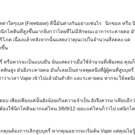
ค่าใดๆเบส (Freebase) ทีนี้มันต่างกันอย่างเช่นไร นิกซอล หรือ น
โคตินที่สูงขึ้นมากยิ่งกว่าโดยที่ไม่มีลักษณะอาการระคายคอ ม
ู้บริโภค เนื่องแล้วหลังจากนั้นแสดงว่าคุณเวปในจำนวนที่ลดลง แต่
ขึ้น
ี่ หรือควรจะเป็นแบบมึน นั่นแสดงว่าเมื่อใช้จำนวนที่เพียงพอ คุณก็
ินสูง มันยิ่งระคายคอ มันก็เลยเป็นสาเหตุผลนึงที่ผู้ผู้คนที่สูบบุหรี่
ว่าว่าเวลา Vape เข้าไปแล้วมันสำลัก และระคายคอ หากจะให้ลดนิ
 เพียงเพียงแค่นั้นยังน้อยเกินความจำเป็น ยังจึงควรมาเทียบอีกว
นต้องใช้นิกโคตินมากแค่ไหน 3/6/9/12 เยอะแค่ไหนก็ว่าไป แต่นิกโ
คุณต้องการเลิกสูบบุหรี่ หากคุณอยากจะเริ่มต้น Vape แต่คุณไม่รู