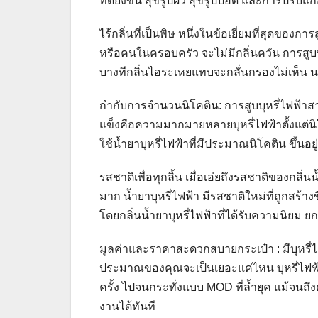
ที่ดียิ่งขึ้น สุขรูปผิว สุขรูปปอด และการปรับแก
ไร้กลิ่นที่เป็นพิษ หนึ่งในข้อเยี่ยมที่สุดของ
หรือคนในครอบครัว จะไม่มีกลิ่นควัน การสูบบุ
บางทีกลิ่นไอระเหยแทบจะกลั่นกรองไม่เห็น นอ
กำกับการจำนวนนิโคติน: การสูบบุหรี่ไฟฟ้าสาม
แข็งคือความมากมายหลายบุหรี่ไฟฟ้าตั้งแต่นิ
ใช้น้ำยาบุหรี่ไฟฟ้าที่มีประมาณนิโคติน ขึ้นอ
รสชาติเพื่อทุกลิ้น เมื่อเอ่ยถึงรสชาติของกลิ่
มาก น้ำยาบุหรี่ไฟฟ้า มีรสชาติใหม่ที่ถูกสร้า
โดยกลิ่นน้ำยาบุหรี่ไฟฟ้าที่ได้รับความนิยม
มูลค่าและราคาสะดวกสบายกระเป๋า : มีบุหรี
ประมาณของคุณจะเป็นเยอะแค่ไหน บุหรี่ไฟฟ้าม
ครั้ง ไปจนกระทั่งแบบ MOD ที่ล้ำยุค แม้จนถึ
งานได้ทันที