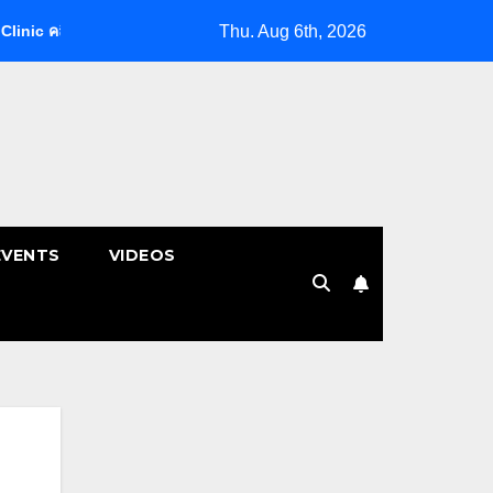
Thu. Aug 6th, 2026
ิกกายภาพบำบัด | หมอนรองกระดูกทับเส้น
พักผ่อนหย่อนใจ ชี้พิกั
EVENTS
VIDEOS