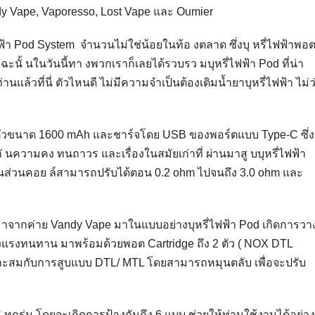
dy Vape, Vaporesso, Lost Vape และ Oumier
ฟฟ้า Pod System จำนวนไม่ใช่น้อยในท้อ งตลาด ซึ่งบุ หรี่ไฟฟ้าพอต
ร ฉะนั้ นในวันนี้ทา งพวกเราก็เลยได้รวบรว มบุหรี่ไฟฟ้า Pod ที่น่า
นแล้วที่นี่ ตัวไหนดี ไม่มีความจำเป็นต้องเติมน้ำยาบุหรี่ไฟฟ้า ไม่ว
ในตัวขนาด 1600 mAh และชาร์จโดย USB ของพอร์ตแบบ Type-C ซึ่ง
 นความคง ทนถาวร และเรื่องในสมัยเก่าที่ ผ่านมาสู บบุหรี่ไฟฟ้า
ในส่วนคอย ล์สามารถปรับได้ตอน 0.2 ohm ไปจนถึง 3.0 ohm และ
ที่มาจากค่าย Vandy Vape มาในแบบอย่างบุหรี่ไฟฟ้า Pod เกิดการวา
็งแรงทนทาน มาพร้อมด้วยพอต Cartridge ถึง 2 ตัว ( NOX DTL
หมาะสมกับการสูบแบบ DTL/ MTL โดยสามารถหมุนตลับ เพื่อจะปรับ
 ทุกรุ่น โดยจะเกิดการป้องกันถึง 6 แบบ ช่วยให้ท่านใช้งานได้อย่าง