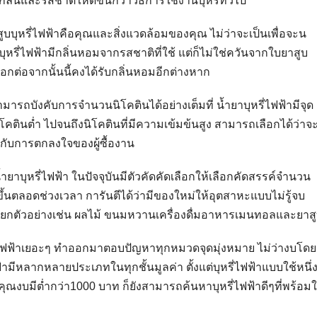
้กลิ่นและรสชาติให้ดีขึ้นกว่าวิธีการใช้งานบุหรี่ทั่วไป
การสูบบุหรี่ไฟฟ้าคือคุณและสิ่งแวดล้อมของคุณ ไม่ว่าจะเป็นเพื่อจะน
หรี่ไฟฟ้ามีกลิ่นหอมจากรสชาติที่ใช้ แต่ก็ไม่ใช่ควันจากใบยาสูบ
กต่อจากนั้นนี้คงได้รับกลิ่นหอมอีกต่างหาก
ารถบังคับการจำนวนนิโคตินได้อย่างเต็มที่ น้ำยาบุหรี่ไฟฟ้ามีจุด
โคตินต่ำ ไปจนถึงนิโคตินที่มีความเข้มข้นสูง สามารถเลือกได้ว่าจ
ยู่กับการตกลงใจของผู้ซื้องาน
นน้ำยาบุหรี่ไฟฟ้า ในปัจจุบันมีตัวคัดคัดเลือกให้เลือกคัดสรรค์จำนวน
งขึ้นตลอดช่วงเวลา การันตีได้ว่ามีของใหม่ให้อุตสาหะแบบไม่รู้จบ
 ยกยกตัวอย่างเช่น ผลไม้ ขนมหวานเครื่องดื่มอาหารเมนทอลและยาส
่ไฟฟ้าเยอะๆ ทำออกมาตอบปัญหาทุกหมวดจุดมุ่งหมาย ไม่ว่างบโดย
ีหลากหลายประเภทในทุกชั้นมูลค่า ตั้งแต่บุหรี่ไฟฟ้าแบบใช้หนึ่
งคุณงบมีต่ำกว่า1000 บาท ก็ยังสามารถค้นหาบุหรี่ไฟฟ้าดีๆที่พร้อมใ