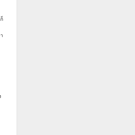
ก็
่า
ง