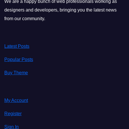
We are a happy bunch of web professionals working as
designers and developers, bringing you the latest news
from our community.
Latest Posts
Popular Posts
Buy Theme
My Account
Register
Sign In