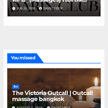
สวรรค์แห่งการพักผ่อน
JUN 19, 2026
SAVECYBER
You missed
อื่นๆ
The Victoria Outcall | Outcall
massage bangkok
AUGUST 3, 2026
SAVECYBER