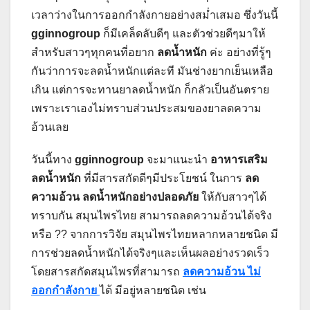
เวลาว่างในการออกกำลังกายอย่างสม่ำเสมอ ซึ่งวันนี้
gginnogroup
ก็มีเคล็ดลับดีๆ และตัวช่วยดีๆมาให้
สำหรับสาวๆทุกคนที่อยาก
ลดน้ำหนัก
ค่ะ อย่างที่รู้ๆ
กันว่าการจะลดน้ำหนักแต่ละที มันช่างยากเย็นเหลือ
เกิน แต่การจะทานยาลดน้ำหนัก ก็กลัวเป็นอันตราย
เพราะเราเองไม่ทราบส่วนประสมของยาลดความ
อ้วนเลย
วันนี้ทาง
gginnogroup
จะมาแนะนำ
อาหารเสริม
ลดน้ำหนัก
ที่มีสารสกัดดีๆมีประโยชน์ ในการ
ลด
ความอ้วน
ลดน้ำหนักอย่างปลอดภัย
ให้กับสาวๆได้
ทราบกัน สมุนไพรไทย สามารถลดความอ้วนได้จริง
หรือ ?? จากการวิจัย สมุนไพรไทยหลากหลายชนิด มี
การช่วยลดน้ำหนักได้จริงๆและเห็นผลอย่างรวดเร็ว
โดยสารสกัดสมุนไพรที่สามารถ
ลดความอ้วน ไม่
ออกกำลังกาย
ได้ มีอยู่หลายชนิด เช่น