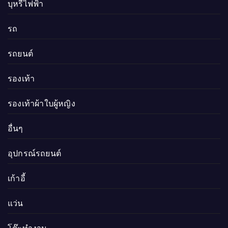
บุหรี่ไฟฟ้า
รถ
รถยนต์
รองเท้า
รองเท้าผ้าใบผู้หญิง
อื่นๆ
อุปกรณ์รถยนต์
เก้าอี้
แว่น