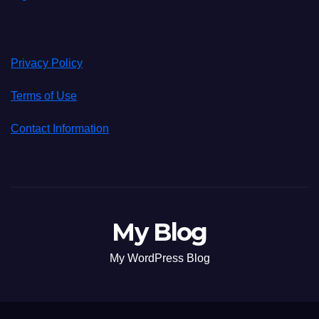
Privacy Policy
Terms of Use
Contact Information
My Blog
My WordPress Blog