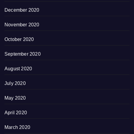
December 2020
November 2020
October 2020
September 2020
August 2020
July 2020
May 2020
April 2020
March 2020