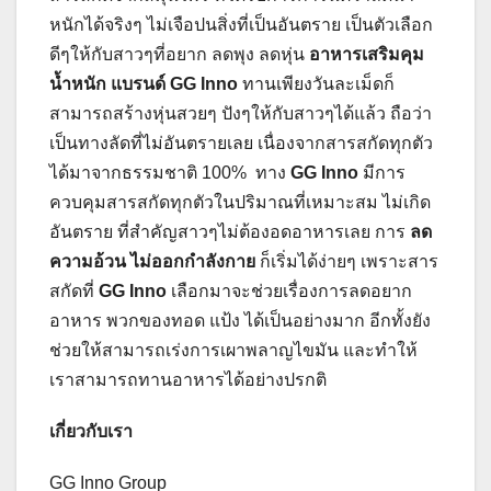
หนักได้จริงๆ ไม่เจือปนสิ่งที่เป็นอันตราย เป็นตัวเลือก
ดีๆให้กับสาวๆที่อยาก ลดพุง ลดหุ่น
อาหารเสริมคุม
น้ำหนัก แบรนด์ GG Inno
ทานเพียงวันละเม็ดก็
สามารถสร้างหุ่นสวยๆ ปังๆให้กับสาวๆได้แล้ว ถือว่า
เป็นทางลัดที่ไม่อันตรายเลย เนื่องจากสารสกัดทุกตัว
ได้มาจากธรรมชาติ 100% ทาง
GG Inno
มีการ
ควบคุมสารสกัดทุกตัวในปริมาณที่เหมาะสม ไม่เกิด
อันตราย ที่สำคัญสาวๆไม่ต้องอดอาหารเลย การ
ลด
ความอ้วน ไม่ออกกําลังกาย
ก็เริ่มได้ง่ายๆ เพราะสาร
สกัดที่
GG Inno
เลือกมาจะช่วยเรื่องการลดอยาก
อาหาร พวกของทอด แป้ง ได้เป็นอย่างมาก อีกทั้งยัง
ช่วยให้สามารถเร่งการเผาพลาญไขมัน และทำให้
เราสามารถทานอาหารได้อย่างปรกติ
เกี่ยวกับเรา
GG Inno Group