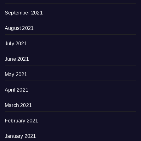
September 2021
August 2021
July 2021
June 2021
May 2021
April 2021
March 2021
February 2021
January 2021