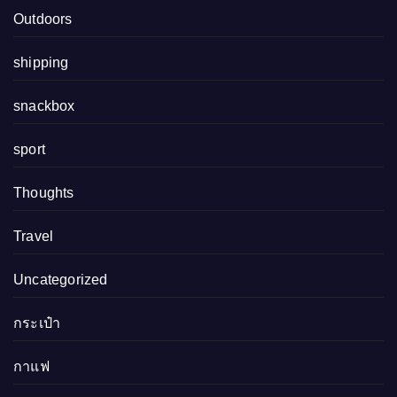
Outdoors
shipping
snackbox
sport
Thoughts
Travel
Uncategorized
กระเป๋า
กาแฟ