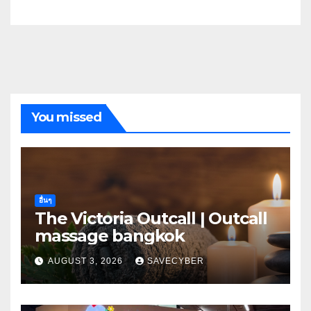
You missed
อื่นๆ
The Victoria Outcall | Outcall
massage bangkok
AUGUST 3, 2026
SAVECYBER