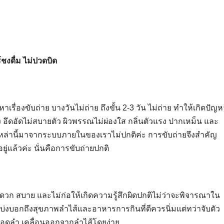
ชงดื่ม ไม่ปวดบิด
รื่องขับถ่าย บางวันไม่ถ่าย ถึงขั้น 2-3 วัน ไม่ถ่าย ทำให้เกิดปัญห
ง อึดอัดไม่สบายตัว ผิวพรรณไม่ผ่องใส กลิ่นตัวแรง ปากเหม็น และ
รเหล่านี้มาจากระบบภายในของเราไม่ปกติค่ะ การขับถ่ายจึงสำคัญ
ยู่แล้วค่ะ นั่นคือการขับถ่ายปกติ
ะดวก สบาย และไม่ก่อให้เกิดความรู้สึกผิดปกติไม่ว่าจะพิจารณาใน
ี่บ่งบอกถึงสุขภาพลำไส้และอาหารการกินที่ดีควรนิ่มแต่ทว่าจับตัว
ตลอดลำ เคลื่อนออกจากลำไส้โดยง่าย