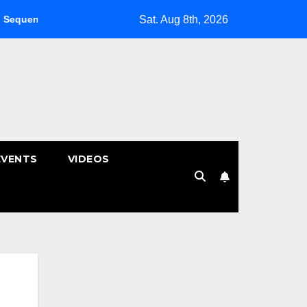
Sat. Aug 8th, 2026
Clinic คลินิกกายภาพบำบัด | หมอนรองกระดูกทับเส้น
พักผ่อนหย่อ
EVENTS
VIDEOS