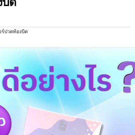
งบิด
ร์ปวดท้องบิด