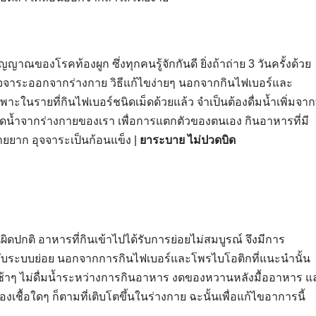
สัญญาณของโรคท้องผูก ซึ่งทุกคนรู้จักกันดี ยิ่งถ้าถ่าย 3 วันครั้งด้วย
บอุจจาระออกจากร่างกาย วิธีแก้ไขง่ายๆ นอกจากกินไฟเบอร์และ
พาะในรายที่กินไฟเบอร์ชนิดเม็ดด้วยแล้ว จำเป็นต้องดื่มน้ำเพิ่มจากท
จะดูดน้ำจากร่างกายของเรา เพื่อการแตกตัวของตนเอง กินอาหารที่มี
ยยาก อุจจาระเป็นก้อนแข็ง |
ยาระบาย ไม่ปวดบิด
ปกติ อาหารที่กินเข้าไปได้รับการย่อยไม่สมบูรณ์ จึงมีการ
องกับระบบย่อย นอกจากการกินไฟเบอร์และโพรไบโอติกที่แนะนำนั้น
วช้าๆ ไม่ดื่มน้ำระหว่างการกินอาหาร งดของหวานหลังมื้ออาหาร แ
ื้อใดๆ ก็ตามที่เติบโตขึ้นในร่างกาย ฉะนั้นเพื่อแก้ไขอาการนี้