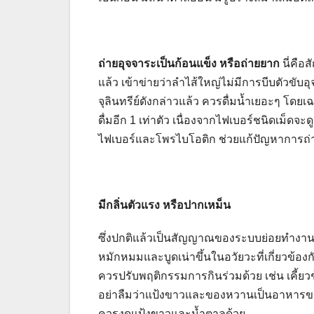
ถ่ายอุจจาระเป็นก้อนแข็ง หรือถ่ายยาก
นี่คือ
แล้ว เข้าข่ายว่าลำไส้ใหญ่ไม่มีการบีบตัวขั
จุลินทรีย์ดังกล่าวแล้ว ควรดื่มน้ำเยอะๆ โดยเฉ
ดื่มอีก 1 เท่าตัว เนื่องจากไฟเบอร์ชนิดเม็ด
ไฟเบอร์และโพรไบโอติก ช่วยแก้ปัญหาการถ่า
มีกลิ่นตัวแรง หรือปากเหม็น
ซึ่งปกติแล้วเป็นสัญญาณของระบบย่อยทำงานผิด
หมักหมมและบูดเน่าขึ้นในอวัยวะที่เกี่ยวข้
ควรปรับพฤติกรรมการกินร่วมด้วย เช่น เคี้ย
อย่าลืมว่าแป้งขาวและของหวานเป็นอาหารของเช
ควรงดแป้งขาวและน้ำตาลด้วย