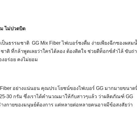
่ม ไม่ปวดบิด
างเป็นธรรมชาติ GG Mix Fiber ไฟเบอร์ชงดื่ม ง่ายเพียงฉีกซองผสมน
าติ ที่กล้าพูดเลยว่าใครได้ลอง ต้องติดใจ ช่วยดีท็อกซ์สำไล้ ขับถ่
ของอร่อย คงไม่ยอม
 Fiber อย่างแน่นอน คุณประโยชน์ของไฟเบอร์ GG มากมายขนาดนี
25-30 กรัม ซึ่งเราได้คำนวณมาให้กับสาวๆแล้ว ว่าผลิตภัณฑ์ GG
่ร่างกายของมนุษย์ต้องการ แต่หลายต่อหลายคนอาจมีข้อสงสัยว่า