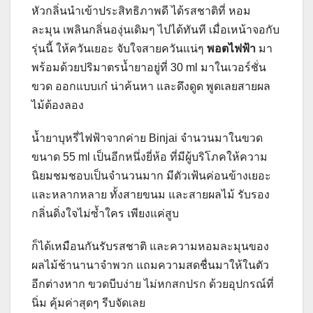
หัวกลิ่นนำเข้าประสิทธิภาพดี ได้รสชาติที่ หอม
ละมุน เพลินกลิ่นองุ่นเดิมๆ ไปได้ทันที เมื่อเหน้าจอกับ
รุ่นนี้ ให้ควันเยอะ จับใจสายควันแน่ๆ
พอตไฟฟ้า
มา
พร้อมด้วยปริมาตรน้ำยาอยู่ที่ 30 ml มาในเวอร์ชั่น
ขวด ออกแบบเก๋ น่าค้นหา และดึงดูด พูดเลยสายผล
ไม้ต้องลอง
น้ำยาบุหรี่ไฟฟ้าจากค่าย Binjai จำนวนมาในขวด
ขนาด 55 ml เป็นอีกหนึ่งยี่ห้อ ที่มีผู้บริโภคให้ความ
นิยมชมชอบเป็นจำนวนมาก มีตัวเฟ้นค่อนข้างเยอะ
และหลากหลาย ทั้งสายขนม และสายผลไม้ รับรอง
กลิ่นดิ่งใจไม่ซ้ำใคร เพียงแค่สูบ
ก็ได้เหมือนกันรับรสชาติ และความหอมละมุนของ
ผลไม้ช้านานาจำพวก แถมความสดชื่นมาให้ในตัว
อีกต่างหาก ขวดบีบง่าย ไม่หกสกปรก ด้วยอุปกรณ์ที่
นิ่ม คุ้มค่าสุดๆ รีบจัดเลย