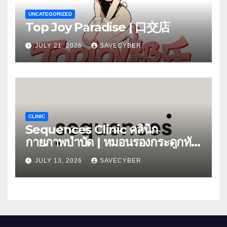
UNCATEGORIZED
Top Joy Paradise | 口交店
JULY 21, 2026
SAVECYBER
CLINIC
Sequences Clinic คลินิก
กายภาพบำบัด | หมอนรองกระดูกทับ
เส้น
JULY 13, 2026
SAVECYBER