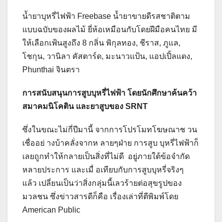
น้ำยาบุหรี่ไฟฟ้า Freebase น้ำยาขายดีรสชาติตาม
แบบฉบับของผลไม้ ยี่ห้อเหมือนกับโดยฝีมือคนไทย มี
ให้เลือกเฟ้นสูงถึง 8 กลิ่น พิกุลทอง, ชีราส, ภูแล,
โชกุน, วานิลา คัสตาร์ด, มะนาวแป้น, แอปเปิ้ลแดง,
Phunthai จินตรา
การสนับสนุนการสูบบุหรี่ไฟฟ้า โดยนักศึกษาค้นคว้า
สมาคมนิโคติน และยาสูบของ
SRNT
ซึ่งในขณะไม่กี่ปีมานี้ จากการโปรโมทโฆษณาช วน
เชื่ออย่ างบ้าคลั่งจากห ลายๆฝ่าย การสูบ บุหรี่ไฟฟ้าก็
เลยถูกทำให้กลายเป็นสิ่งที่ไม่ดี อยู่ภายใต้ข้อจำกัด
หลายประการ และเมื่ อเทียบกับการสูบบุหรี่จริงๆ
แล้ว เปลี่ยนเป็นว่าสิ่งกลุ่มนี้เลวร้ายต่อสุขรูปของ
มวลชน ซึ่งข่าวสารดีก็คือ เรื่องเล่าที่ตีพิมพ์โดย
American Public