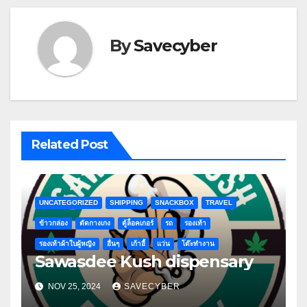
By
Savecyber
Related Post
UNCATEGORIZED
SHIPPING
SNACKBOX
TRAVEL
ข้าวกล่อง
ตัดกางเกง
ตู้ล็อคเกอร์
รถ
รองเท้า
รองเท้าผ้าใบผู้หญิง
อื่นๆ
เก้าอี้
แว่น
โต๊ะทำงาน
Sawasdee Kush dispensary
NOV 25, 2024
SAVECYBER