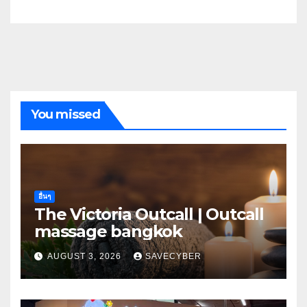
You missed
อื่นๆ
The Victoria Outcall | Outcall
massage bangkok
AUGUST 3, 2026
SAVECYBER