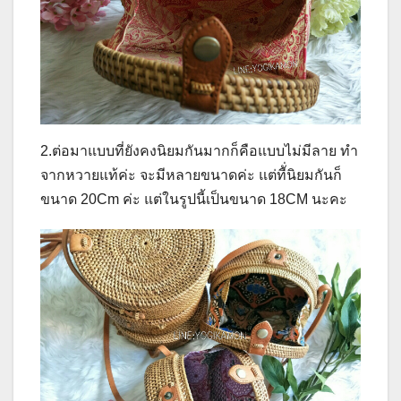
2.ต่อมาแบบที่ยังคงนิยมกันมากก็คือแบบไม่มีลาย ทำ
จากหวายแท้ค่ะ จะมีหลายขนาดค่ะ แต่ทีั่นิยมกันก็
ขนาด 20Cm ค่ะ แต่ในรูปนี้เป็นขนาด 18CM นะคะ