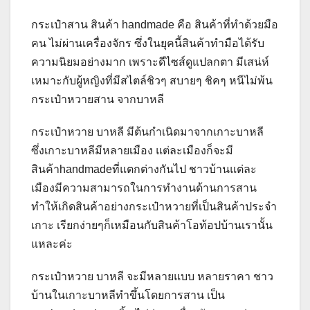
กระเป๋าสาน สินค้า handmade คือ สินค้าที่ทำด้วยมือ
คน ไม่ผ่านเครื่องจักร ซึ่งในยุคนี้สินค้าทำมือได้รับ
ความนิยมอย่างมาก เพราะดีไซส์ดูแปลกตา มีเสน่ห์
เหมาะกับผู้หญิงที่มีสไตล์ชิวๆ สบายๆ ชิคๆ หนีไม่พ้น
กระเป๋าหวายสาน จากบาหลี
กระเป๋าหวาย บาหลี มีต้นกำเนิดมาจากเกาะบาหลี
ซึ่งเกาะบาหลีมีหลายเมือง แต่ละเมืองก็จะมี
สินค้าhandmadeที่แตกต่างกันไป ชาวบ้านแต่ละ
เมืองมีความสามารถในการทำงานด้านการสาน
ทำให้เกิดสินค้าอย่างกระเป๋าหวายที่เป็นสินค้าประจำ
เกาะ เรียกง่ายๆก็เหมือนกับสินค้าโอท้อปบ้านเรานั้น
แหละค่ะ
กระเป๋าหวาย บาหลี จะมีหลายแบบ หลายราคา ชาว
บ้านในเกาะบาหลีทำขึ้นโดยการสาน เป็น