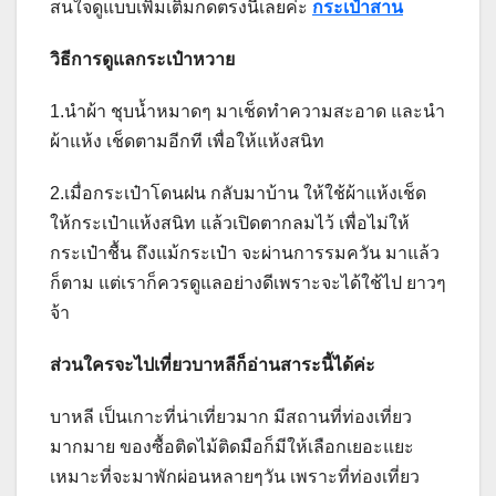
สนใจดูแบบเพิ่มเติมกดตรงนี้เลยค่ะ
กระเป๋าสาน
วิธีการดูแลกระเป๋าหวาย
1.นำผ้า ชุบน้ำหมาดๆ มาเช็ดทำความสะอาด และนำ
ผ้าแห้ง เช็ดตามอีกที เพื่อให้แห้งสนิท
2.เมื่อกระเป๋าโดนฝน กลับมาบ้าน ให้ใช้ผ้าแห้งเช็ด
ให้กระเป๋าแห้งสนิท แล้วเปิดตากลมไว้ เพื่อไม่ให้
กระเป๋าชื้น ถึงแม้กระเป๋า จะผ่านการรมควัน มาแล้ว
ก็ตาม แต่เราก็ควรดูแลอย่างดีเพราะจะได้ใช้ไป ยาวๆ
จ้า
ส่วนใครจะไปเที่ยวบาหลีก็อ่านสาระนี้ได้ค่ะ
บาหลี เป็นเกาะที่น่าเที่ยวมาก มีสถานที่ท่องเที่ยว
มากมาย ของซื้อติดไม้ติดมือก็มีให้เลือกเยอะแยะ
เหมาะที่จะมาพักผ่อนหลายๆวัน เพราะที่ท่องเที่ยว