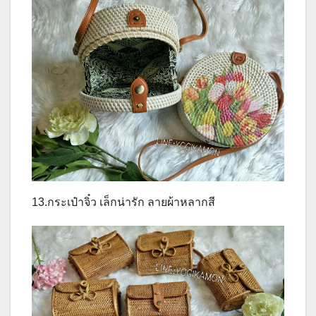
13.กระเป๋าจิ๋ว เล็กน่ารัก ลายผ้าหลากสี