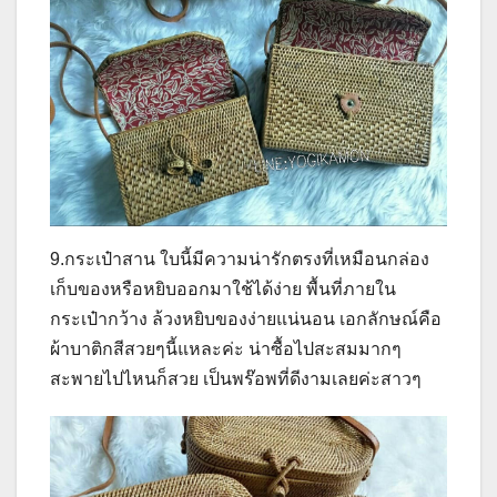
9.กระเป๋าสาน ใบนี้มีความน่ารักตรงที่เหมือนกล่อง
เก็บของหรือหยิบออกมาใช้ได้ง่าย พื้นที่ภายใน
กระเป๋ากว้าง ล้วงหยิบของง่ายแน่นอน เอกลักษณ์คือ
ผ้าบาติกสีสวยๆนี้แหละค่ะ น่าซื้อไปสะสมมากๆ
สะพายไปไหนก็สวย เป็นพร๊อพที่ดีงามเลยค่ะสาวๆ