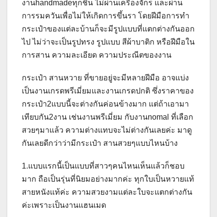
งานhandmadeทุกชิ้น ไม่ผ่านเครื่องจักร และผ่าน
การรมควันเพื่อไม่ให้เกิดการขึ้นรา โดยฝีมือการทำ
กระเป๋าของแต่ละบ้านก็จะมีรูปแบบที่แตกต่างกันออก
ไป ไม่ว่าจะเป็นรูปทรง รูปแบบ สีผ้าบาติก หรือฝีมือใน
การสาน ความละเอียด ความประณีตของงาน
กระเป๋า สานหวาย ที่ขายอยู่จะมีหลายฝีมือ อาจแบ่ง
เป็นงานเกรดพรีเมี่ยมและงานเกรดปกติ ซึ่งราคาของ
กระเป๋า2แบบนี้จะต่างกันค่อนข้างมาก แต่ถ้าเอามา
เทียบกัน2งาน เช่นงานพรีเมี่ยม กับงานnomal ที่เลือก
สวยๆมาแล้ว ความต่างแทบจะไม่ต่างกันเลยค่ะ มาดู
กันเลยดีกว่าว่ามีกระเป๋า สานสวยๆแบบไหนบ้าง
1.แบบแรกนี้เป็นแบบที่สาวๆคนไหนเห็นแล้วก็ชอบ
มาก ถือเป็นรุ่นที่นิยมอย่างมากค่ะ ทุกใบเป็นหวายแท้
สายหนังแท้ค่ะ ความสวยงามแต่ละใบจะแตกต่างกัน
ค่ะเพราะเป็นงานแฮนเมด