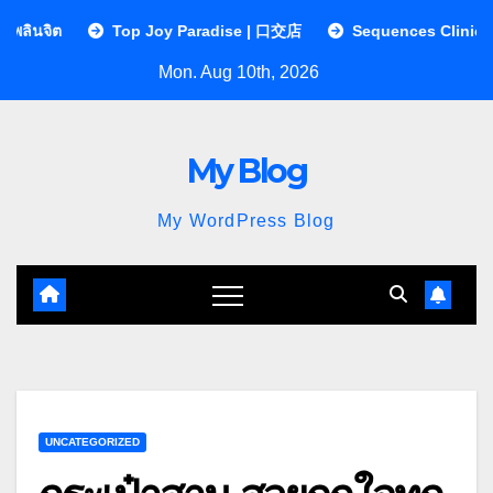
Skip
adise | 口交店
Sequences Clinic คลินิกกายภาพบำบัด | หมอนรองกร
to
Mon. Aug 10th, 2026
content
My Blog
My WordPress Blog
UNCATEGORIZED