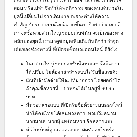
สอบ หรือเปล่า จึงทำให้พฤติกรรม ของคนเล่นหวยใน
ยุคนี้เปลี่ยนไป จากเดิมมาก เพราะต่างให้ความ
สำคัญ กับระบบออนไลน์ มากขึ้นเราจึงพบว่าเวลา ที่
เราจะซื้อหวยส่วนใหญ่ ระบบเว็บพนัน จะเป็นช่องทาง
หลักของยุคนี้ เรามาดูข้อมูลเพิ่มเติมกันดีกว่า ว่าจุด
เด่นของช่องทางนี้ ที่เปิดรับซื้อหวยออนไลน์ ดียังไง
โดยส่วนใหญ่ ระบบจะรับซื้อทุกเลข จึงมีความ
ได้เปรียบ ไม่ต้องกลัวว่าระบบไม่รับซื้อเลขดัง
เงินที่เจ้ามือจ่ายให้จะให้มากกว่า โดยผลกำไร
ถ้าคุณซื้อหวยที่ 1 บาทจะได้เงินอยู่ที่ 90-95
บาท
มีหวยหลายแบบ ที่เปิดรับซื้อด้วยระบบออนไลน์
ทำให้คนไทย ได้เล่นหวยลาว, หวยเวียดนาม,
หวยมาเล, หวยหุ้นพร้อมหวย อีกหลายแบบ
มีเจ้าหน้าที่ดูแลตลอดเวลา ติดขัดอะไรหรือ