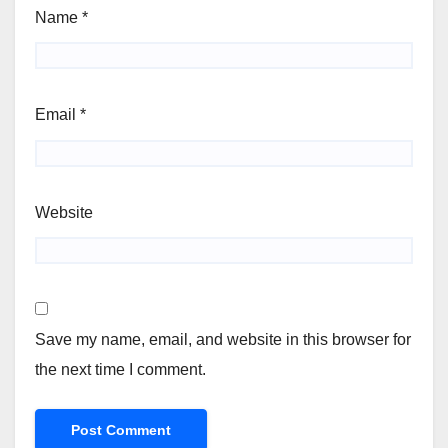
Name
*
Email
*
Website
Save my name, email, and website in this browser for
the next time I comment.