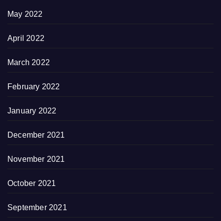
May 2022
April 2022
March 2022
February 2022
January 2022
December 2021
November 2021
October 2021
September 2021