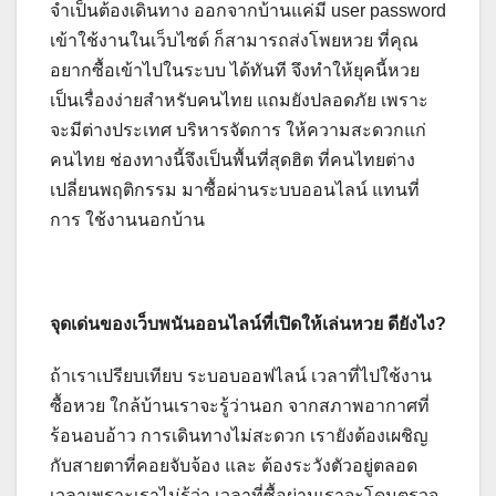
จำเป็นต้องเดินทาง ออกจากบ้านแค่มี user password
เข้าใช้งานในเว็บไซต์ ก็สามารถส่งโพยหวย ที่คุณ
อยากซื้อเข้าไปในระบบ ได้ทันที จึงทำให้ยุคนี้หวย
เป็นเรื่องง่ายสำหรับคนไทย แถมยังปลอดภัย เพราะ
จะมีต่างประเทศ บริหารจัดการ ให้ความสะดวกแก่
คนไทย ช่องทางนี้จึงเป็นพื้นที่สุดฮิต ที่คนไทยต่าง
เปลี่ยนพฤติกรรม มาซื้อผ่านระบบออนไลน์ แทนที่
การ ใช้งานนอกบ้าน
จุดเด่นของเว็บพนันออนไลน์ที่เปิดให้เล่นหวย ดียังไง?
ถ้าเราเปรียบเทียบ ระบอบออฟไลน์ เวลาที่ไปใช้งาน
ซื้อหวย ใกล้บ้านเราจะรู้ว่านอก จากสภาพอากาศที่
ร้อนอบอ้าว การเดินทางไม่สะดวก เรายังต้องเผชิญ
กับสายตาที่คอยจับจ้อง และ ต้องระวังตัวอยู่ตลอด
เวลาเพราะเราไม่รู้ว่า เวลาที่ซื้อผ่านเราจะโดนตรวจ