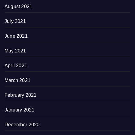
August 2021
July 2021
June 2021
May 2021
April 2021
March 2021
February 2021
January 2021
December 2020