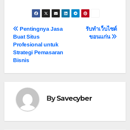
Post
Pentingnya Jasa
รับทำเว็บไซต์
Buat Situs
ขอนแก่น
navigation
Profesional untuk
Strategi Pemasaran
Bisnis
By
Savecyber