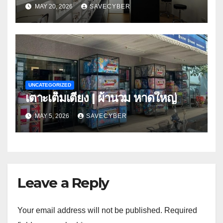
MAY 20, 2026
SAVECYBER
UNCATEGORIZED
เตาะเต็มเตียง | ผ้านวม หาดใหญ่
MAY 5, 2026
SAVECYBER
Leave a Reply
Your email address will not be published.
Required