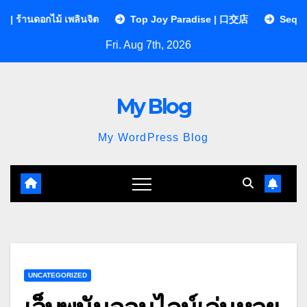
Skip
เพลินจิต
Top Joy Paradise | 口交店
Sequences Clinic คล
to
Fri. Aug 7th, 2026
content
My Blog
My WordPress Blog
UNCATEGORIZED