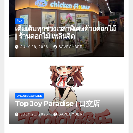
อื่นๆ
เติมเต็มทุกช่วงเวลาพิเศษด้วยดอกไม้
| ร้านดอกไม้ เพลินจิต
JULY 28, 2026
SAVECYBER
UNCATEGORIZED
Top Joy Paradise | 口交店
JULY 21, 2026
SAVECYBER