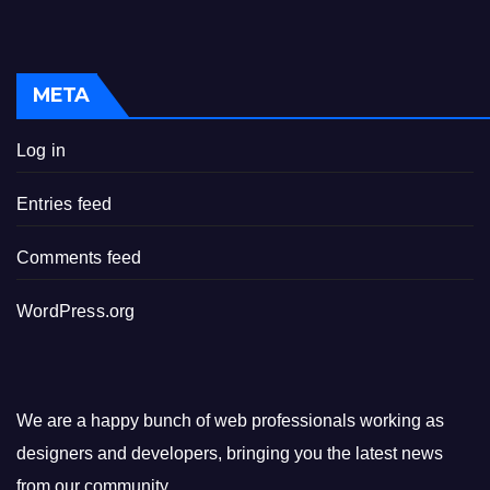
META
Log in
Entries feed
Comments feed
WordPress.org
We are a happy bunch of web professionals working as
designers and developers, bringing you the latest news
from our community.