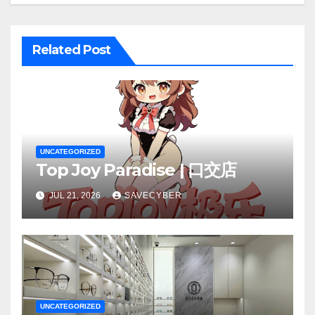
Related Post
UNCATEGORIZED
Top Joy Paradise | 口交店
JUL 21, 2026
SAVECYBER
UNCATEGORIZED