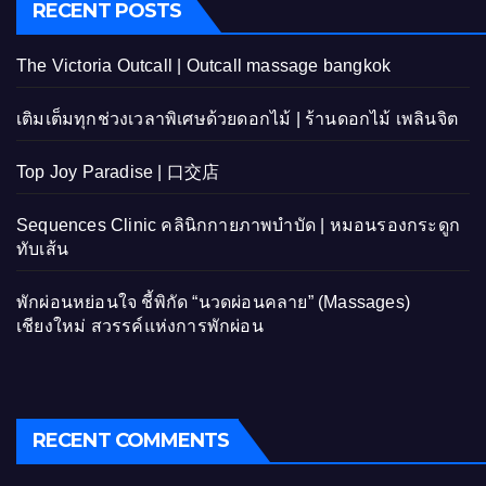
RECENT POSTS
The Victoria Outcall | Outcall massage bangkok
เติมเต็มทุกช่วงเวลาพิเศษด้วยดอกไม้ | ร้านดอกไม้ เพลินจิต
Top Joy Paradise | 口交店
Sequences Clinic คลินิกกายภาพบำบัด | หมอนรองกระดูก
ทับเส้น
พักผ่อนหย่อนใจ ชี้พิกัด “นวดผ่อนคลาย” (Massages)
เชียงใหม่ สวรรค์แห่งการพักผ่อน
RECENT COMMENTS