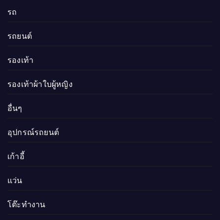
รถ
รถยนต์
รองเท้า
รองเท้าผ้าใบผู้หญิง
อื่นๆ
อุปกรณ์รถยนต์
เก้าอี้
แว่น
โต๊ะทำงาน