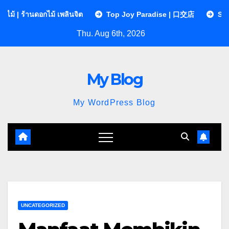
Skip
ม้ เพลินจิต
Top Joy Paradise | 口交店
Sequences Clinic 
to
Thu. Aug 6th, 2026
content
My Blog
My WordPress Blog
UNCATEGORIZED