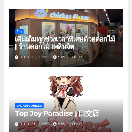
อื่นๆ
เติมเต็มทุกช่วงเวลาพิเศษด้วยดอกไม้
| ร้านดอกไม้ เพลินจิต
JULY 28, 2026
SAVECYBER
UNCATEGORIZED
Top Joy Paradise | 口交店
JULY 21, 2026
SAVECYBER