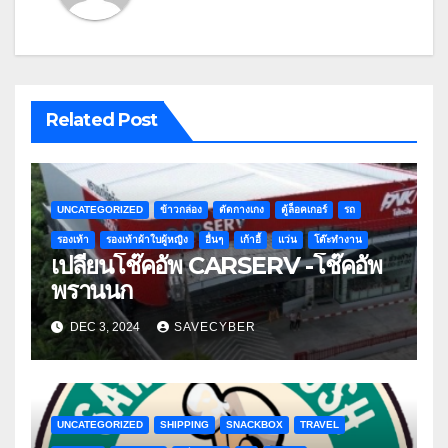
Related Post
UNCATEGORIZED
ข้าวกล่อง
ตัดกางเกง
ตู้ล็อคเกอร์
รถ
รองเท้า
รองเท้าผ้าใบผู้หญิง
อื่นๆ
เก้าอี้
แว่น
โต๊ะทำงาน
เปลี่ยนโช๊คอัพ CARSERV -โช๊คอัพ
พรานนก
DEC 3, 2024
SAVECYBER
UNCATEGORIZED
SHIPPING
SNACKBOX
TRAVEL