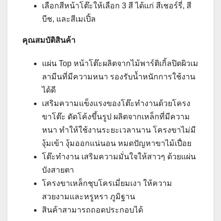
เลือกสีหน้าโต๊ะให้เลือก 3 สี ได้แก่ สีเชอร์รี่, สี
บีช, และสีเมเปิ้ล
คุณสมบัติสินค้า
แผ่น Top หน้าโต๊ะผลิตจากไม้พาร์ติเกิ้ลปิดผิวเม
ลามีนที่มีความหนา รองรับน้ำหนักการใช้งาน
ได้ดี
เสริมความแข็งแรงของโต๊ะทำงานด้วยโครง
ขาโต๊ะ ดัดโค้งขึ้นรูป ผลิตจากเหล็กที่มีความ
หนา ทำให้ใช้งานระยะเวลานาน โครงขาไม่มี
งุ้มเข้า งุ้มออกแน่นอน หมดปัญหาขาไม้เปื่อย
โต๊ะทำงาน เสริมความมั่นใจให้สาวๆ ด้วยแผ่น
บังสายตา
โครงขาเหล็กชุบโครเมี่ยมเงา ให้ความ
สวยงามและหรูหรา ภูมิฐาน
สินค้าสามารถถอดประกอบได้