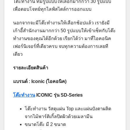
โต๊ะทำงาน ที่มีรูปแบบให้เลือกมากกว่า 30 รูปแบบ
เพื่อตอบโจทย์ทุกไลฟ์สไตล์การออกแบบ
นอกจากจะมีโต๊ะทำงานให้เลือกช้อปแล้ว เรายังมี
เก้าอี้สำนักงานมากกว่า 50 รูปแบบให้เข้าเซ็ทกับโต๊ะ
ทำงานของคุณได้อีกด้วย เรียกได้ว่า มาที่ไอคอนิค
เฟอร์นิเจอร์ที่เดียวครบ จบทุกความต้องการเลยที
เดียว
รายละเอียดสินค้า
แบรนด์ : Iconic (ไอคอนิค)
โต๊ะทำงาน
ICONIC รุ่น SD-Series
โต๊ะทำงาน วัสดุแผ่น Top และแผ่นบังตาผลิต
จากไม้พาร์ติเกิ้ลปิดผิวด้วยเมลามีน​
ขนาดโต๊ะ มี 2 ขนาด