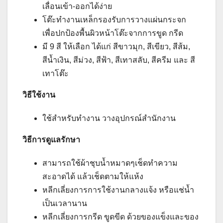
เลื่อนเข้า-ออกได้ง่าย
โต๊ะทำงานเหล็กรองรับการวางแผ่นกระจก
เพื่อปกป้องพื้นผิวหน้าโต๊ะจากการขูด กรีด
มี 9 สี ให้เลือก ได้แก่ สีขาวมุก, สีเขียว, สีส้ม,
สีน้ำเงิน, สีม่วง, สีฟ้า, สีเทาสลับ, สีครีม และ สี
เทาโต๊ะ
วิธีใช้งาน
ใช้สำหรับทำงาน วางอุปกรณ์สำนักงาน
วิธีการดูแลรักษา
สามารถใช้ผ้าชุบน้ำหมาดๆเช็ดทำความ
สะอาดได้ แล้วเช็ดตามให้แห้ง
หลีกเลี่ยงการการใช้งานกลางแจ้ง หรือแช่น้ำ
เป็นเวลานาน
หลีกเลี่ยงการกรีด ขูดขีด ด้วยของแข็งและของ