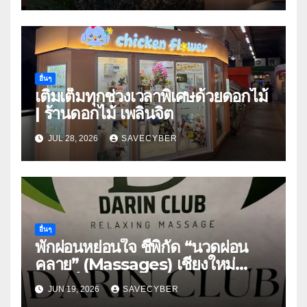
อื่นๆ
เติมเต็มทุกช่วงเวลาพิเศษด้วยดอกไม้
| ร้านดอกไม้ เพลินจิต
JUL 28, 2026
SAVECYBER
อื่นๆ
พักผ่อนหย่อนใจ ชี้พิกัด “นวดผ่อน
คลาย” (Massages) เชียงใหม่
สวรรค์แห่งการพักผ่อน
JUN 19, 2026
SAVECYBER