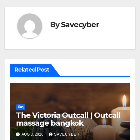
By
Savecyber
Related Post
อื่นๆ
The Victoria Outcall | Outcall
massage bangkok
AUG 3, 2026
SAVECYBER