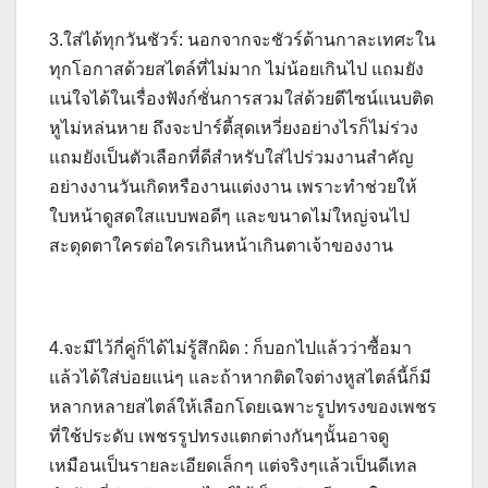
3.ใส่ได้ทุกวันชัวร์: นอกจากจะชัวร์ด้านกาละเทศะใน
ทุกโอกาสด้วยสไตล์ที่ไม่มาก ไม่น้อยเกินไป แถมยัง
แน่ใจได้ในเรื่องฟังก์ชั่นการสวมใส่ด้วยดีไซน์แนบติด
หูไม่หล่นหาย ถึงจะปาร์ตี้สุดเหวี่ยงอย่างไรก็ไม่ร่วง
แถมยังเป็นตัวเลือกที่ดีสำหรับใส่ไปร่วมงานสำคัญ
อย่างงานวันเกิดหรืองานแต่งงาน เพราะทำช่วยให้
ใบหน้าดูสดใสแบบพอดีๆ และขนาดไม่ใหญ่จนไป
สะดุดตาใครต่อใครเกินหน้าเกินตาเจ้าของงาน
4.จะมีไว้กี่คู่ก็ได้ไม่รู้สึกผิด : ก็บอกไปแล้วว่าซื้อมา
แล้วได้ใส่บ่อยแน่ๆ และถ้าหากติดใจต่างหูสไตล์นี้ก็มี
หลากหลายสไตล์ให้เลือกโดยเฉพาะรูปทรงของเพชร
ที่ใช้ประดับ เพชรรูปทรงแตกต่างกันๆนั้นอาจดู
เหมือนเป็นรายละเอียดเล็กๆ แต่จริงๆแล้วเป็นดีเทล