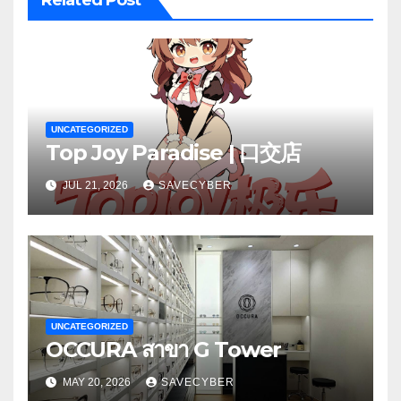
UNCATEGORIZED
Top Joy Paradise | 口交店
JUL 21, 2026
SAVECYBER
UNCATEGORIZED
OCCURA สาขา G Tower
MAY 20, 2026
SAVECYBER