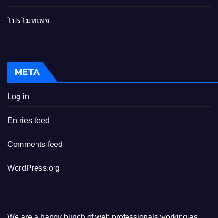
โปรโมทเพจ
META
Log in
Entries feed
Comments feed
WordPress.org
We are a happy bunch of web professionals working as