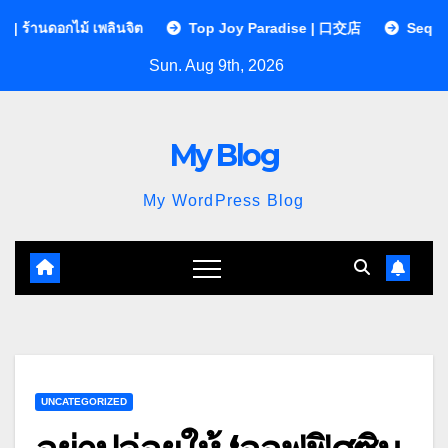
Skip
เพลินจิต
Top Joy Paradise | 口交店
Sequences Clinic คล
to
Sun. Aug 9th, 2026
content
My Blog
My WordPress Blog
UNCATEGORIZED