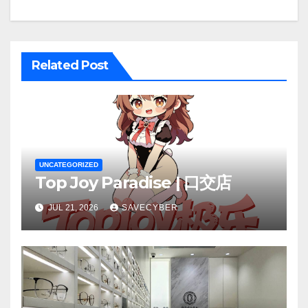
Related Post
UNCATEGORIZED
Top Joy Paradise | 口交店
JUL 21, 2026
SAVECYBER