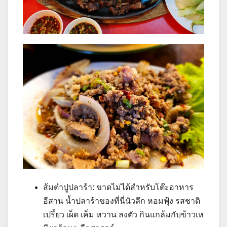
ส้มตำปูปลาร้า: ขาดไม่ได้สำหรับโต๊ะอาหาร
อีสาน น้ำปลาร้าของที่นี่นัวลึก หอมฟุ้ง รสชาติ
เปรี้ยว เผ็ด เค็ม หวาน ลงตัว กินแกล้มกับข้าวเห