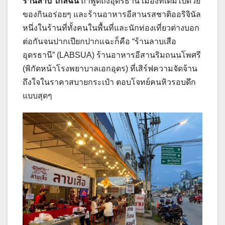
ร้านลาบ ใกล้ฉัน
ถ้าพูดถึงอุดรธานี เมืองที่เต็มไปด้วย
ของกินอร่อยๆ และร้านอาหารอีสานรสชาติออริจินัล
หนึ่งในร้านที่ทั้งคนในพื้นที่และนักท่องเที่ยวต่างบอก
ต่อกันจนปากเปียกปากแฉะก็คือ “ร้านลาบเสือ
อุดรธานี” (LABSUA) ร้านอาหารอีสานริมถนนโพศรี
(พิกัดหน้าโรงพยาบาลเอกอุดร) ที่เสิร์ฟความจัดจ้าน
ถึงใจในราคาสบายกระเป๋า ตอบโจทย์คนหิวรอบดึก
แบบสุดๆ