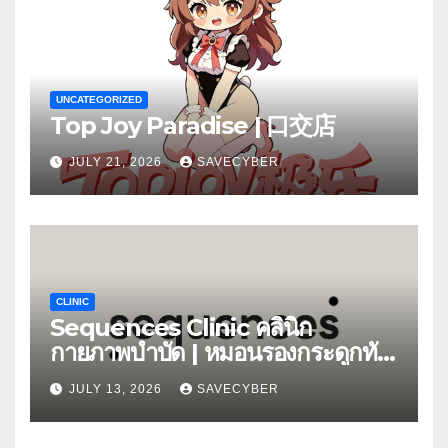
UNCATEGORIZED
Top Joy Paradise | 口交店
JULY 21, 2026
SAVECYBER
CLINIC
Sequences Clinic คลินิก
กายภาพบำบัด | หมอนรองกระดูกทับ
เส้น
JULY 13, 2026
SAVECYBER