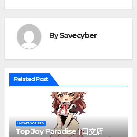
navigation
By
Savecyber
Related Post
UNCATEGORIZED
Top Joy Paradise | 口交店