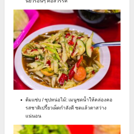
นียวร้อนๆ คือสวรรค์
ต้มแซ่บ / ซุปหน่อไม้: เมนูซดน้ำให้คล่องคอ
รสชาติเปรี้ยวเผ็ดกำลังดี ซดแล้วตาสว่าง
แน่นอน