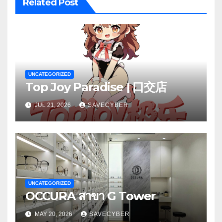
Related Post
UNCATEGORIZED
Top Joy Paradise | 口交店
JUL 21, 2026
SAVECYBER
UNCATEGORIZED
OCCURA สาขา G Tower
MAY 20, 2026
SAVECYBER