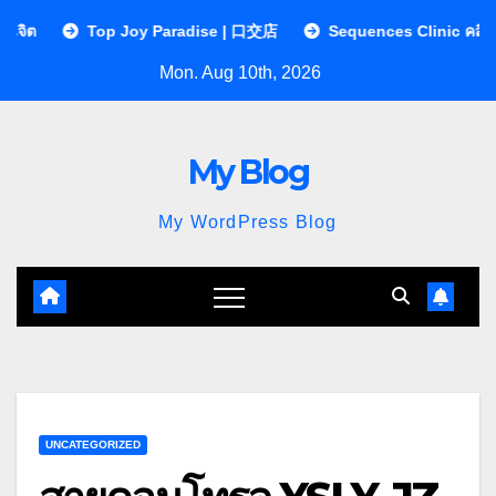
Skip
Top Joy Paradise | 口交店
Sequences Clinic คลินิกกายภาพบำบั
to
Mon. Aug 10th, 2026
content
My Blog
My WordPress Blog
UNCATEGORIZED