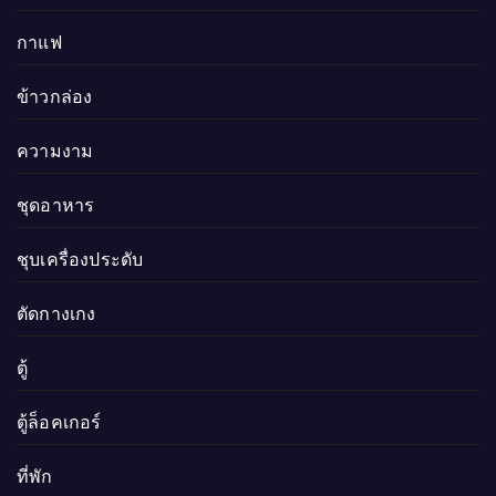
กาแฟ
ข้าวกล่อง
ความงาม
ชุดอาหาร
ชุบเครื่องประดับ
ตัดกางเกง
ตู้
ตู้ล็อคเกอร์
ที่พัก