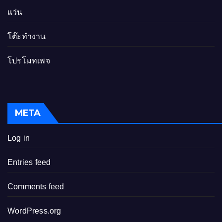
แว่น
โต๊ะทำงาน
โปรโมทเพจ
META
Log in
Entries feed
Comments feed
WordPress.org