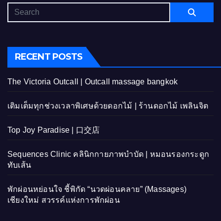
RECENT POSTS
The Victoria Outcall | Outcall massage bangkok
เติมเต็มทุกช่วงเวลาพิเศษด้วยดอกไม้ | ร้านดอกไม้ เพลินจิต
Top Joy Paradise | 口交店
Sequences Clinic คลินิกกายภาพบำบัด | หมอนรองกระดูก
ทับเส้น
พักผ่อนหย่อนใจ ชี้พิกัด “นวดผ่อนคลาย” (Massages)
เชียงใหม่ สวรรค์แห่งการพักผ่อน