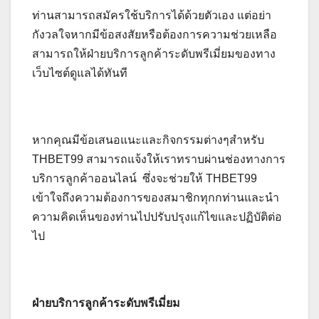
ท่านสามารถสมัครใช้บริการได้ด้วยตัวเอง แต่อย่า
กังวลใจหากมีข้อสงสัยหรือต้องการความช่วยเหลือ
สามารถให้ฝ่ายบริการลูกค้าระดับพรีเมี่ยมของทาง
เว็บไซต์ดูแลได้ทันที
หากคุณมีข้อเสนอแนะและกิจกรรมต่างๆสำหรับ
THBET99 สามารถแจ้งให้เราทราบผ่านช่องทางการ
บริการลูกค้าออนไลน์ ซึ่งจะช่วยให้ THBET99
เข้าใจถึงความต้องการของสมาชิกทุกกท่านและนำ
ความคิดเห็นของท่านไปปรับปรุงแก้ไขและปฏิบัติต่อ
ไป
ฝ่ายบริการลูกค้าระดับพรีเมี่ยม