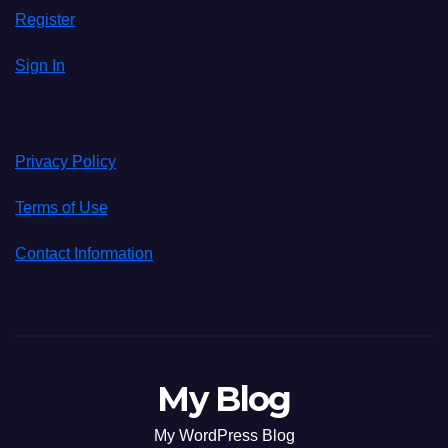
Register
Sign In
Privacy Policy
Terms of Use
Contact Information
My Blog
My WordPress Blog