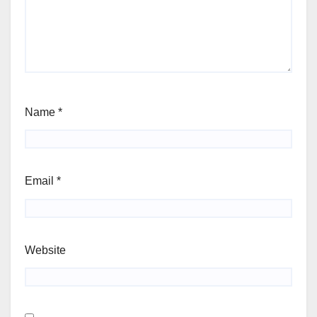
Name
*
Email
*
Website