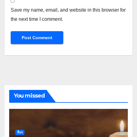
Save my name, email, and website in this browser for
the next time I comment.
You missed
อื่นๆ