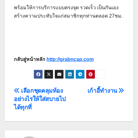
พร้อมให้การบริการเเบบตรงจุด รวดเร็ว เป็นกันเอง
สร้างความประทับใจเเก่สมาชิกทุกท่านตลอด 27ชม.
กลับสู่หน้าหลัก
http://grabncap.com
Post
เลือกชุดคลุมท้อง
เก้าอี้ทำงาน
อย่างไรให้ใส่สบายไป
navigation
ได้ทุกที่