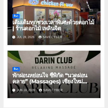
อื่นๆ
เติมเต็มทุกช่วงเวลาพิเศษด้วยดอกไม้
| ร้านดอกไม้ เพลินจิต
JUL 28, 2026
SAVECYBER
อื่นๆ
พักผ่อนหย่อนใจ ชี้พิกัด “นวดผ่อน
คลาย” (Massages) เชียงใหม่
สวรรค์แห่งการพักผ่อน
JUN 19, 2026
SAVECYBER