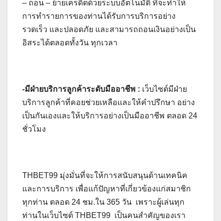
– ถอน – ย้ายเครดิตด้วยระบบอัตโนมัติ ที่จะทำให้
การทำรายการของท่านได้รับการบริการอย่าง
รวดเร็ว และปลอดภัย และสามารถถอนเงินอย่างเป็น
อิสระได้ตลอดทั้งวัน ทุกเวลา
-มีฝ่ายบริการลูกค้าระดับมืออาชีพ :
เว็บไซต์มีฝ่าย
บริการลูกค้าที่คอยช่วยเหลือและให้คำปรึกษา อย่าง
เป็นกันเองและให้บริการอย่างเป็นมืออาชีพ ตลอด 24
ชั่วโมง
THBET99 มุ่งมั่นที่จะให้การสนับสนุนด้านเทคนิค
และการบริการ เพื่อแก้ปัญหาที่เกี่ยวข้องแก่สมาชิก
ทุกท่าน ตลอด 24 ชม.ใน 365 วัน เพราะผู้เล่นทุก
ท่านในเว็บไซต์ THBET99 เป็นคนสำคัญของเรา