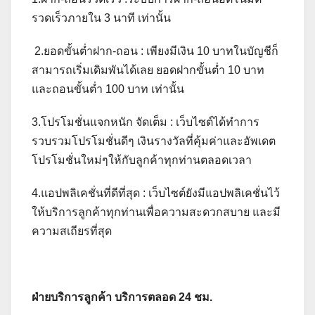
รวดเร็วภายใน 3 นาที เท่านั้น
2.ยอดขั้นต่ำฝาก-ถอน : เพียงมีเงิน 10 บาทในบัญชีก็
สามารถเริ่มเดิมพันได้เลย ยอดฝากขั้นต่ำ 10 บาท
และถอนขั้นต่ำ 100 บาท เท่านั้น
3.โปรโมชั่นแจกหนัก จัดเต็ม : เว็บไซต์ได้ทำการ
รวบรวมโปรโมชั่นดีๆ เงินรางวัลที่คุ้มค่าและอัพเดต
โปรโมชั่นใหม่ๆให้กับลูกค้าทุกท่านตลอดเวลา
4.แอปพลิเคชั่นที่ดีที่สุด : เว็บไซต์ยังมีแอปพลิเคชั่นไว้
ให้บริการลูกค้าทุกท่านเพื่อความสะดวกสบาย และมี
ความสเถียรที่สุด
ฝ่ายบริการลูกค้า บริการตลอด 24 ชม.