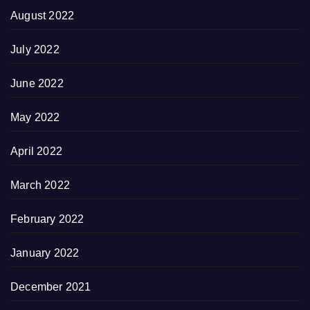
August 2022
July 2022
June 2022
May 2022
April 2022
March 2022
February 2022
January 2022
December 2021