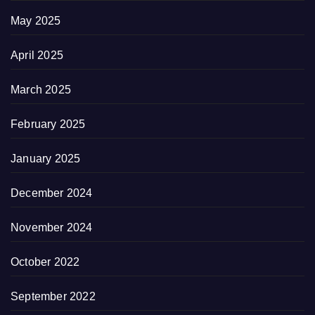
May 2025
April 2025
March 2025
February 2025
January 2025
December 2024
November 2024
October 2022
September 2022