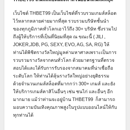
เว็บไซต์ THBET99 เป็นเว็บไซต์ที่รวบรวมเกมส์สล็อต
ไว้หลากหลายค่ายมากที่สุด รวบรวมบริษัทชั้นนำ
ของทุกภูมิภาคทั่วโลกเอาไว้ถึง 30+ บริษัท ซึ่งรวมไป
ถึงผู้ให้บริการที่เป็นที่นิยมที่สุด ณ ขณะนี้ ( JILI ,
JOKER,JDB, PG, SEXY, EVO, AG, SA, RG) ให้
ท่านได้พิชิตรางวัลใหญ่มูลค่ามหาศาลเพราะเป็นการ
รวบรวมรางวัลจากคนทั่วโลก ด้วยมาตรฐานที่ตรวจ
สอบได้และได้รับการรับรองจากสมาคมที่น่าเชื่อถือ
ระดับโลก ให้ท่านได้ลุ้นรางวัลใหญ่อย่างยุติธรรม
ด้วยจำนวนเกมส์สล็อตที่มากกว่า 300+ เกมส์ และยัง
ให้บริการเกมส์คาสิโนอื่นๆ เช่น ชนไก่ และอื่นๆ อีก
มากมาย แม้ว่าท่านจะอยู่บ้าน THBET99 ก็สามารถ
มอบความบันเทิงคุณภาพสูงในรูปแบบออนไลน์ให้กับ
ทุกท่านได้