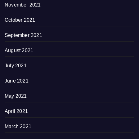
November 2021
October 2021
September 2021
August 2021
July 2021
June 2021
May 2021
April 2021
March 2021