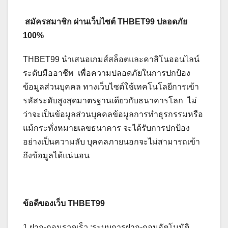
สมัครสมาชิก ผ่านเว็บไซต์ THBET99 ปลอดภัย
100%
THBET99 นำเสนอเกมส์สล็อตและคาสิโนออนไลน์
ระดับมืออาชีพ เพื่อความปลอดภัยในการปกป้อง
ข้อมูลส่วนบุคคล ทางเว็บไซต์ใช้เทคโนโลยีการเข้า
รหัสระดับสูงสุดมาตรฐานเดียวกับธนาคารโลก ไม่
ว่าจะเป็นข้อมูลส่วนบุคคลข้อมูลการทำธุรกรรมหรือ
แม้กระทั่งหมายเลขธนาคาร จะได้รับการปกป้อง
อย่างเป็นความลับ บุคคลภายนอกจะไม่สามารถเข้า
ถึงข้อมูลได้แน่นอน
ข้อดีของเว็บ THBET99
1.ฝาก-ถอนรวดเร็ว :ระบบการฝาก-ถอนอัตโนมัติ