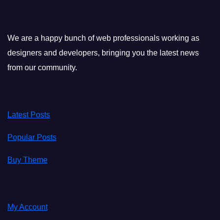
We are a happy bunch of web professionals working as
designers and developers, bringing you the latest news
from our community.
Latest Posts
Popular Posts
Buy Theme
My Account