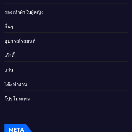
รองเท้าผ้าใบผู้หญิง
อื่นๆ
อุปกรณ์รถยนต์
เก้าอี้
แว่น
โต๊ะทำงาน
โปรโมทเพจ
META