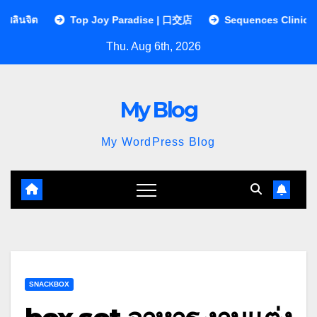
Skip
Top Joy Paradise | 口交店
Sequences Clinic คลินิกกายภาพบำบั
to
Thu. Aug 6th, 2026
content
My Blog
My WordPress Blog
SNACKBOX