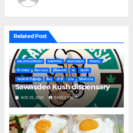
Related Post
UNCATEGORIZED
SHIPPING
SNACKBOX
TRAVEL
ข้าวกล่อง
ตัดกางเกง
ตู้ล็อคเกอร์
รถ
รองเท้า
รองเท้าผ้าใบผู้หญิง
อื่นๆ
เก้าอี้
แว่น
โต๊ะทำงาน
Sawasdee Kush dispensary
NOV 25, 2024
SAVECYBER