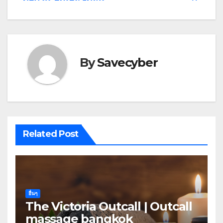
By
Savecyber
Related Post
อื่นๆ
The Victoria Outcall | Outcall
massage bangkok