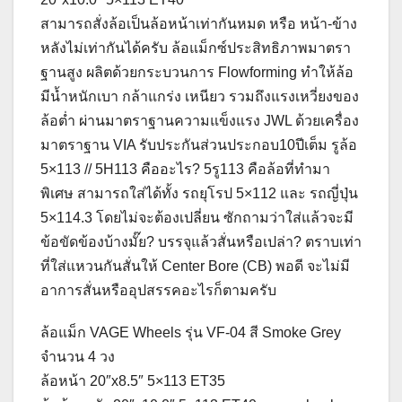
สามารถสั่งล้อเป็นล้อหน้าเท่ากันหมด หรือ หน้า-ข้าง
หลังไม่เท่ากันได้ครับ ล้อแม็กซ์ประสิทธิภาพมาตรา
ฐานสูง ผลิตด้วยกระบวนการ Flowforming ทำให้ล้อ
มีน้ำหนักเบา กล้าแกร่ง เหนียว รวมถึงแรงเหวี่ยงของ
ล้อต่ำ ผ่านมาตราฐานความแข็งแรง JWL ด้วยเครื่อง
มาตราฐาน VIA รับประกันส่วนประกอบ10ปีเต็ม รูล้อ
5×113 // 5H113 คืออะไร? 5รู113 คือล้อที่ทำมา
พิเศษ สามารถใส่ได้ทั้ง รถยุโรป 5×112 และ รถญี่ปุ่น
5×114.3 โดยไม่จะต้องเปลี่ยน ซักถามว่าใส่แล้วจะมี
ข้อขัดข้องบ้างมั๊ย? บรรจุแล้วสั่นหรือเปล่า? ตราบเท่า
ที่ใส่แหวนกันสั่นให้ Center Bore (CB) พอดี จะไม่มี
อาการสั่นหรืออุปสรรคอะไรก็ตามครับ
ล้อแม็ก VAGE Wheels รุ่น VF-04 สี Smoke Grey
จำนวน 4 วง
ล้อหน้า 20″x8.5″ 5×113 ET35