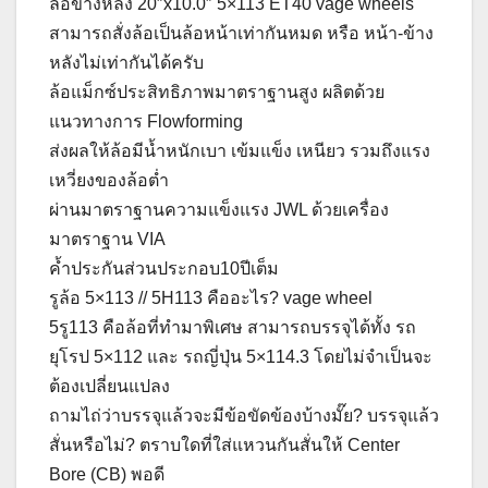
ล้อข้างหลัง 20″x10.0″ 5×113 ET40 vage wheels
สามารถสั่งล้อเป็นล้อหน้าเท่ากันหมด หรือ หน้า-ข้าง
หลังไม่เท่ากันได้ครับ
ล้อแม็กซ์ประสิทธิภาพมาตราฐานสูง ผลิตด้วย
แนวทางการ Flowforming
ส่งผลให้ล้อมีน้ำหนักเบา เข้มแข็ง เหนียว รวมถึงแรง
เหวี่ยงของล้อต่ำ
ผ่านมาตราฐานความแข็งแรง JWL ด้วยเครื่อง
มาตราฐาน VIA
ค้ำประกันส่วนประกอบ10ปีเต็ม
รูล้อ 5×113 // 5H113 คืออะไร? vage wheel
5รู113 คือล้อที่ทำมาพิเศษ สามารถบรรจุได้ทั้ง รถ
ยุโรป 5×112 และ รถญี่ปุ่น 5×114.3 โดยไม่จำเป็นจะ
ต้องเปลี่ยนแปลง
ถามไถ่ว่าบรรจุแล้วจะมีข้อขัดข้องบ้างมั๊ย? บรรจุแล้ว
สั่นหรือไม่? ตราบใดที่ใส่แหวนกันสั่นให้ Center
Bore (CB) พอดี