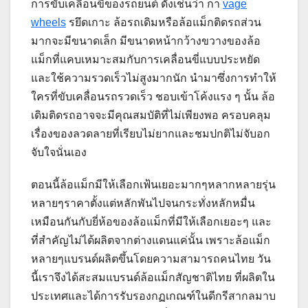
การขับเคลื่อนขี่ของรถยนต์ ดังเช่นว่า กา
vage
wheels
รยึดเกาะ ล้อรถเดิมหรือล้อแม็กติดรถส่วน
มากจะมีขนาดเล็ก มีขนาดหน้ากว้างขวางของล้อ
แม็กที่แคบเหมาะสมกับการเคลื่อนขี่แบบประหยัด
และใช้ความรวดเร็วไม่สูงมากนัก นำมาซึ่งการทำให้
ใครที่ขับเคลื่อนรถรวดเร็ว ชอบเข้าโค้งแรง ๆ นั้น ล้อ
เดิมติดรถอาจจะมีคุณสมบัติที่ไม่เพียงพอ ครอบคลุม
เรื่องของลวดลายที่เรียบไม่ยากและชมปกติไม่จับอก
จับใจนั่นเอง
ตอนนี้ล้อแม็กมีให้เลือกเฟ้นเยอะมากๆหลากหลายรุ่น
หลายๆราคาตั้งแต่หลักพันไปจนกระทั่งหลักหมื่น
เหมือนกันกับยี่ห้อของล้อแม็กที่มีให้เลือกเยอะๆ และ
ที่สำคัญไม่ได้ผลิตจากต่างแดนแค่นั้น เพราะล้อแม็ก
หลายๆแบรนด์ผลิตขึ้นโดยความสามารถคนไทย วัน
นี้เราจึงได้สะสมแบรนด์ล้อแม็กสัญชาติไทย ที่ผลิตใน
ประเทศและได้การรับรองกฏเกณฑ์ในดีกรีสากลมาบ