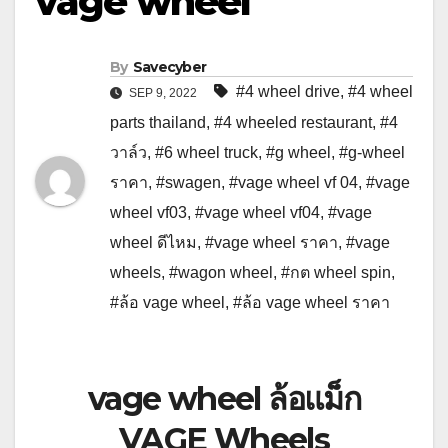
vage wheel
By
Savecyber
#4 wheel drive
,
#4 wheel
SEP 9, 2022
parts thailand
,
#4 wheeled restaurant
,
#4
วาล์ว
,
#6 wheel truck
,
#g wheel
,
#g-wheel
ราคา
,
#swagen
,
#vage wheel vf 04
,
#vage
wheel vf03
,
#vage wheel vf04
,
#vage
wheel ดีไหม
,
#vage wheel ราคา
,
#vage
wheels
,
#wagon wheel
,
#กต wheel spin
,
#ล้อ vage wheel
,
#ล้อ vage wheel ราคา
vage wheel
ล้อแม็ก
VAGE Wheels