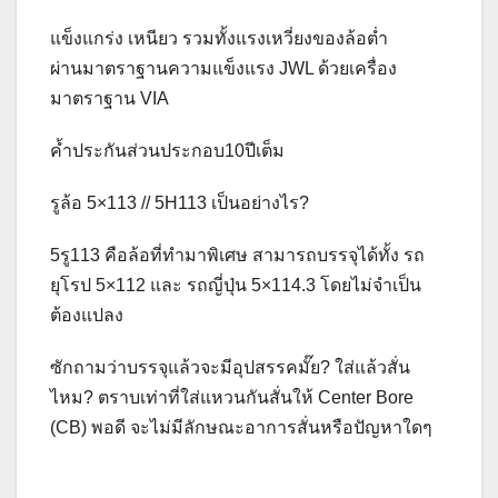
แข็งแกร่ง เหนียว รวมทั้งแรงเหวี่ยงของล้อต่ำ
ผ่านมาตราฐานความแข็งแรง JWL ด้วยเครื่อง
มาตราฐาน VIA
ค้ำประกันส่วนประกอบ10ปีเต็ม
รูล้อ 5×113 // 5H113 เป็นอย่างไร?
5รู113 คือล้อที่ทำมาพิเศษ สามารถบรรจุได้ทั้ง รถ
ยุโรป 5×112 และ รถญี่ปุ่น 5×114.3 โดยไม่จำเป็น
ต้องแปลง
ซักถามว่าบรรจุแล้วจะมีอุปสรรคมั๊ย? ใส่แล้วสั่น
ไหม? ตราบเท่าที่ใส่แหวนกันสั่นให้ Center Bore
(CB) พอดี จะไม่มีลักษณะอาการสั่นหรือปัญหาใดๆ