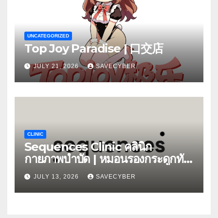
UNCATEGORIZED
Top Joy Paradise | 口交店
JULY 21, 2026
SAVECYBER
CLINIC
Sequences Clinic คลินิก
กายภาพบำบัด | หมอนรองกระดูกทับ
เส้น
JULY 13, 2026
SAVECYBER