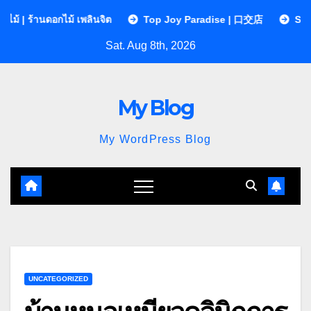
Skip
 เพลินจิต
Top Joy Paradise | 口交店
Sequences Clinic ค
to
Sat. Aug 8th, 2026
content
My Blog
My WordPress Blog
UNCATEGORIZED