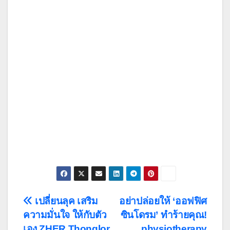
Post
เปลี่ยนลุค เสริม
อย่าปล่อยให้ ‘ออฟฟิศ
ความมั่นใจ ให้กับตัว
ซินโดรม’ ทำร้ายคุณ!
navigation
เอง ZHER Thonglor
physiotherapy