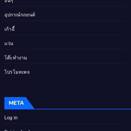
อื่นๆ
อุปกรณ์รถยนต์
เก้าอี้
แว่น
โต๊ะทำงาน
โปรโมทเพจ
META
Log in