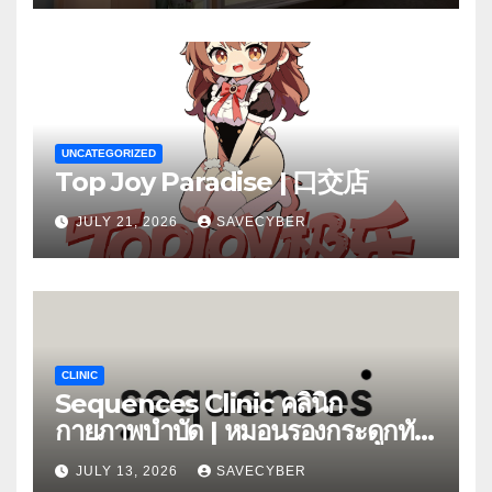
UNCATEGORIZED
Top Joy Paradise | 口交店
JULY 21, 2026
SAVECYBER
CLINIC
Sequences Clinic คลินิก
กายภาพบำบัด | หมอนรองกระดูกทับ
เส้น
JULY 13, 2026
SAVECYBER