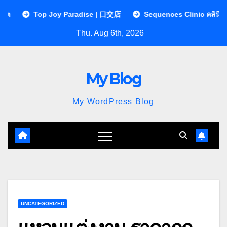
Skip
 Joy Paradise | 口交店
Sequences Clinic คลินิกกายภาพบำบัด |
to
Thu. Aug 6th, 2026
content
My Blog
My WordPress Blog
UNCATEGORIZED