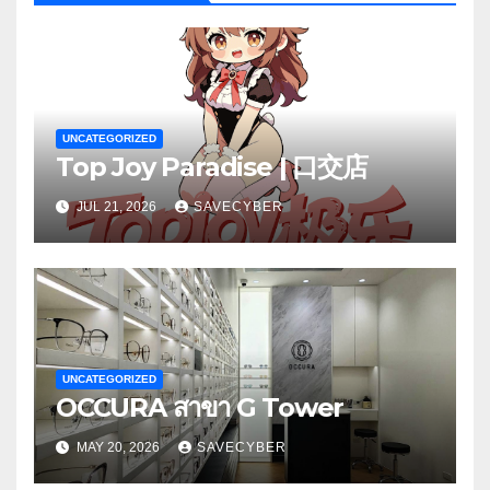
UNCATEGORIZED
Top Joy Paradise | 口交店
JUL 21, 2026
SAVECYBER
UNCATEGORIZED
OCCURA สาขา G Tower
MAY 20, 2026
SAVECYBER